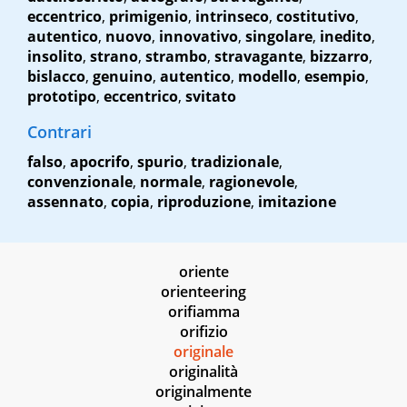
eccentrico
,
primigenio
,
intrinseco
,
costitutivo
,
autentico
,
nuovo
,
innovativo
,
singolare
,
inedito
,
insolito
,
strano
,
strambo
,
stravagante
,
bizzarro
,
bislacco
,
genuino
,
autentico
,
modello
,
esempio
,
prototipo
,
eccentrico
,
svitato
Contrari
falso
,
apocrifo
,
spurio
,
tradizionale
,
convenzionale
,
normale
,
ragionevole
,
assennato
,
copia
,
riproduzione
,
imitazione
oriente
orienteering
orifiamma
orifizio
originale
originalità
originalmente