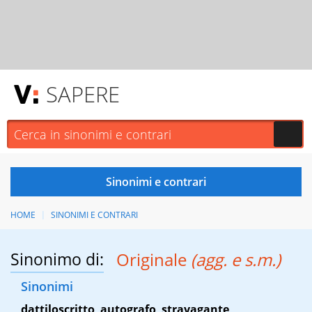
SAPERE
HOME
SINONIMI E CONTRARI
Sinonimo di:
Originale
(agg. e s.m.)
Sinonimi
dattiloscritto
,
autografo
,
stravagante
,