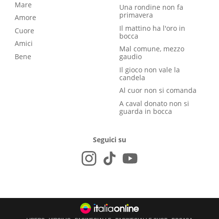
Mare
Una rondine non fa
primavera
Amore
Il mattino ha l'oro in
Cuore
bocca
Amici
Mal comune, mezzo
Bene
gaudio
Il gioco non vale la
candela
Al cuor non si comanda
A caval donato non si
guarda in bocca
Seguici su