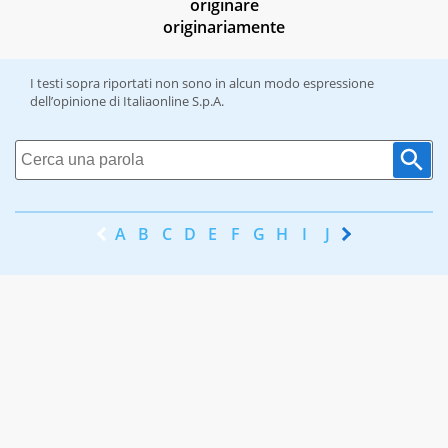
originare
originariamente
I testi sopra riportati non sono in alcun modo espressione
dell’opinione di Italiaonline S.p.A.
A
B
C
D
E
F
G
H
I
J
K
L
M
N