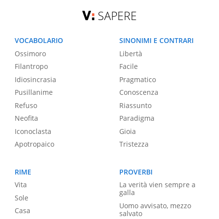
SAPERE
VOCABOLARIO
SINONIMI E CONTRARI
Ossimoro
Libertà
Filantropo
Facile
Idiosincrasia
Pragmatico
Pusillanime
Conoscenza
Refuso
Riassunto
Neofita
Paradigma
Iconoclasta
Gioia
Apotropaico
Tristezza
RIME
PROVERBI
Vita
La verità vien sempre a
galla
Sole
Uomo avvisato, mezzo
Casa
salvato