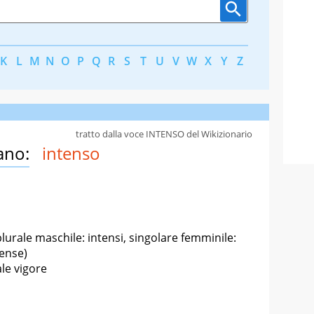
K
L
M
N
O
P
Q
R
S
T
U
V
W
X
Y
Z
tratto dalla voce INTENSO del Wikizionario
ano:
intenso
plurale maschile: intensi, singolare femminile:
tense)
le vigore