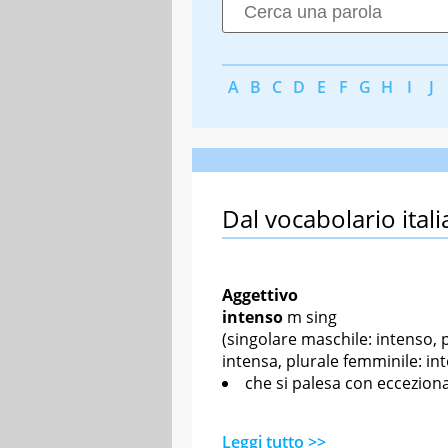
A
B
C
D
E
F
G
H
I
J
Dal vocabolario itali
Aggettivo
intenso
m sing
(singolare maschile: intenso, 
intensa, plurale femminile: in
che si palesa con ecceziona
Leggi tutto >>