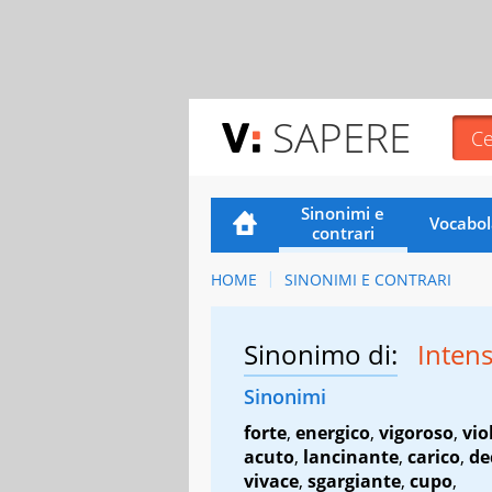
SAPERE
Sinonimi e
Vocabol
contrari
HOME
SINONIMI E CONTRARI
Sinonimo di:
Inten
Sinonimi
forte
,
energico
,
vigoroso
,
vio
acuto
,
lancinante
,
carico
,
de
vivace
,
sgargiante
,
cupo
,