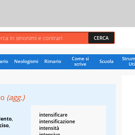
Come si
Strum
ario
Neologismi
Rimario
Scuola
scrive
Uti
so
(agg.)
intensificare
lento
,
intensificazione
ciso
,
intensità
intensivo