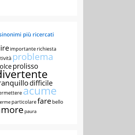
 sinonimi più ricercati
ire
importante
richiesta
problema
tività
prolisso
olce
divertente
ranquillo
difficile
acume
ermettere
fare
particolare
bello
nerme
amore
paura