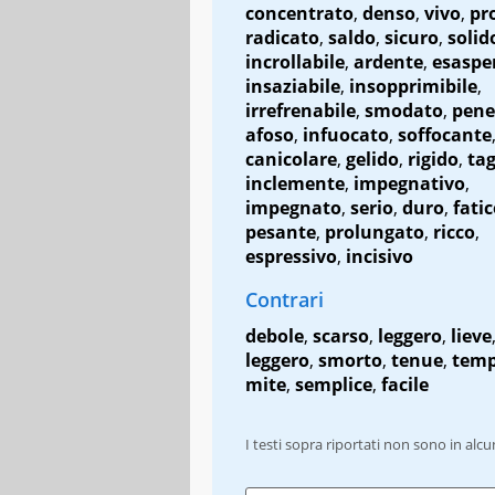
concentrato
,
denso
,
vivo
,
pr
radicato
,
saldo
,
sicuro
,
solid
incrollabile
,
ardente
,
esaspe
insaziabile
,
insopprimibile
,
irrefrenabile
,
smodato
,
pene
afoso
,
infuocato
,
soffocante
canicolare
,
gelido
,
rigido
,
tag
inclemente
,
impegnativo
,
impegnato
,
serio
,
duro
,
fati
pesante
,
prolungato
,
ricco
,
espressivo
,
incisivo
Contrari
debole
,
scarso
,
leggero
,
lieve
leggero
,
smorto
,
tenue
,
temp
mite
,
semplice
,
facile
I testi sopra riportati non sono in alc