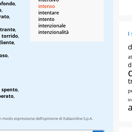
ofondo
,
intenso
o
,
intentare
rato
,
intento
intenzionale
trante
,
intenzionalità
I
,
torrido
,
liente
,
d
coso
,
at
d
t
,
spento
,
p
erato
,
i
un modo espressione dell’opinione di Italiaonline S.p.A.