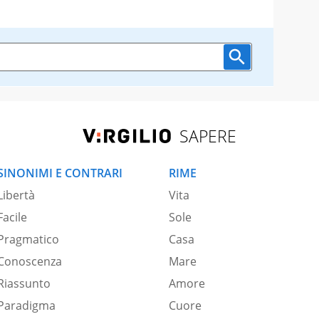
SAPERE
SINONIMI E CONTRARI
RIME
Libertà
Vita
Facile
Sole
Pragmatico
Casa
Conoscenza
Mare
Riassunto
Amore
Paradigma
Cuore