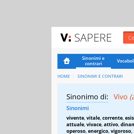
SAPERE
Sinonimi e
Vocabol
contrari
HOME
SINONIMI E CONTRARI
Sinonimo di:
Vivo
(
Sinonimi
vivente
,
vitale
,
corrente
,
esi
attuale
,
vivace
,
attivo
,
dina
operoso
,
energico
,
vigoroso
,