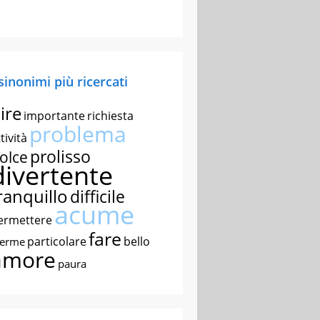
 sinonimi più ricercati
ire
importante
richiesta
problema
tività
prolisso
olce
divertente
ranquillo
difficile
acume
ermettere
fare
particolare
bello
nerme
amore
paura