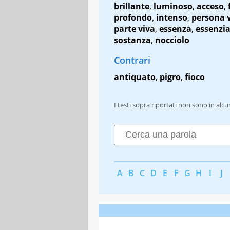
brillante
,
luminoso
,
acceso
,
profondo
,
intenso
,
persona 
parte viva
,
essenza
,
essenzia
sostanza
,
nocciolo
Contrari
antiquato
,
pigro
,
fioco
I testi sopra riportati non sono in alc
A
B
C
D
E
F
G
H
I
J