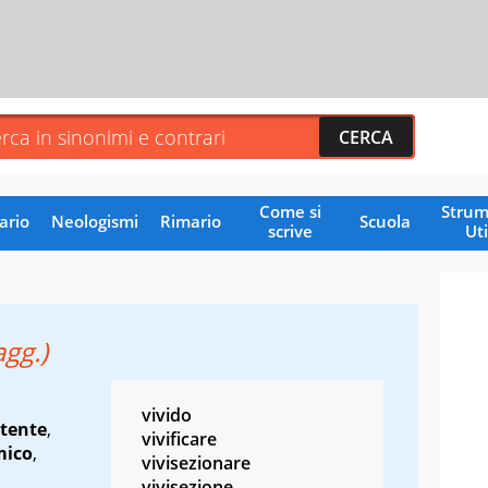
Come si
Strum
ario
Neologismi
Rimario
Scuola
scrive
Uti
agg.)
vivido
stente
,
vivificare
mico
,
vivisezionare
vivisezione