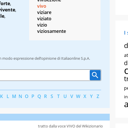
forte
,
vivo
vivente
,
viziare
le
,
viziato
vizio
viziosamente
I
d
at
un modo espressione dell’opinione di Italiaonline S.p.A.
d
t
p
K
L
M
N
O
P
Q
R
S
T
U
V
W
X
Y
Z
i
tratto dalla voce VIVO del Wikizionario