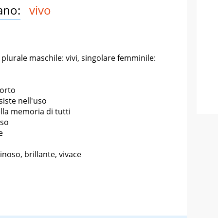
ano:
vivo
 plurale maschile: vivi, singolare femminile:
morto
iste nell'uso
lla memoria di tutti
oso
e
noso, brillante, vivace