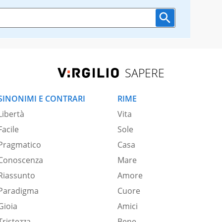
SAPERE
SINONIMI E CONTRARI
RIME
Libertà
Vita
Facile
Sole
Pragmatico
Casa
Conoscenza
Mare
Riassunto
Amore
Paradigma
Cuore
Gioia
Amici
Tristezza
Bene