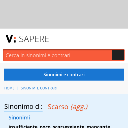
SAPERE
HOME
SINONIMI E CONTRARI
Sinonimo di:
Scarso
(agg.)
Sinonimi
insufficiente
,
poco
,
scarseggiante
,
mancante
,