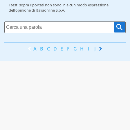
I testi sopra riportati non sono in alcun modo espressione
dell’opinione di Italiaonline S.p.A.
A
B
C
D
E
F
G
H
I
J
K
L
M
N