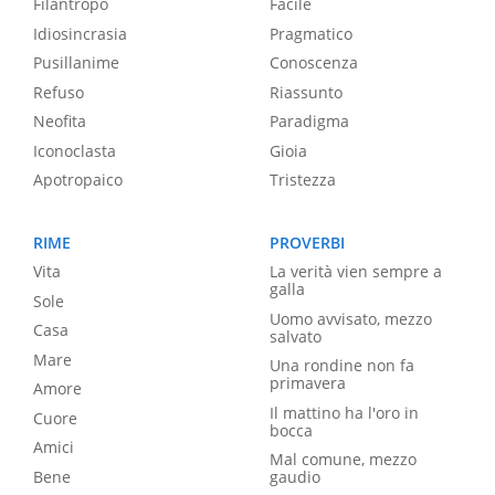
Filantropo
Facile
Idiosincrasia
Pragmatico
Pusillanime
Conoscenza
Refuso
Riassunto
Neofita
Paradigma
Iconoclasta
Gioia
Apotropaico
Tristezza
RIME
PROVERBI
Vita
La verità vien sempre a
galla
Sole
Uomo avvisato, mezzo
Casa
salvato
Mare
Una rondine non fa
primavera
Amore
Il mattino ha l'oro in
Cuore
bocca
Amici
Mal comune, mezzo
Bene
gaudio