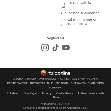
Il gioco non vale la
candela
Al cuor non si comanda
A caval donato non si
guarda in bocca
Seguici su
LIBERO
VIRGILIO
PAGINEGIALLE
PAGINEGIALLE SHOP
PGCASA
PAGINEBIANCHE
TUTTOCITTÀ
DILEI
SIVIAGGIA
QUIFINANZA
BUONISSIMO
SUPEREVA
Chi siamo
Note Legali
Privacy
Cookie Policy
Preferenze sui cookie
Aiuto
© Italiaonline S.p.A. 2026
Direzione e coordinamento di Libero Acquisition S.á r.l.