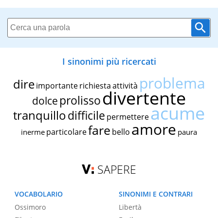
I sinonimi più ricercati
problema
dire
importante
richiesta
attività
divertente
prolisso
dolce
acume
tranquillo
difficile
permettere
amore
fare
particolare
bello
inerme
paura
SAPERE
VOCABOLARIO
SINONIMI E CONTRARI
Ossimoro
Libertà