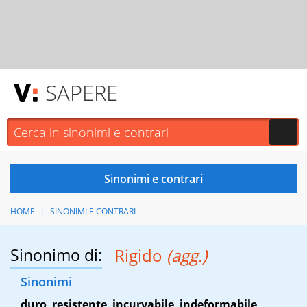
SAPERE
HOME
SINONIMI E CONTRARI
Sinonimo di:
Rigido
(agg.)
Sinonimi
duro
,
resistente
,
incurvabile
,
indeformabile
,