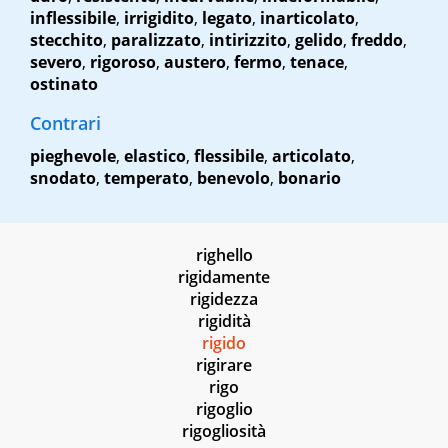
inflessibile
,
irrigidito
,
legato
,
inarticolato
,
stecchito
,
paralizzato
,
intirizzito
,
gelido
,
freddo
,
severo
,
rigoroso
,
austero
,
fermo
,
tenace
,
ostinato
Contrari
pieghevole
,
elastico
,
flessibile
,
articolato
,
snodato
,
temperato
,
benevolo
,
bonario
righello
rigidamente
rigidezza
rigidità
rigido
rigirare
rigo
rigoglio
rigogliosità