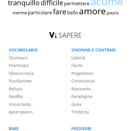
acume
tranquillo
difficile
permettere
amore
fare
particolare
bello
inerme
paura
SAPERE
VOCABOLARIO
SINONIMI E CONTRARI
Ossimoro
Libertà
Filantropo
Facile
Idiosincrasia
Pragmatico
Pusillanime
Conoscenza
Refuso
Riassunto
Neofita
Paradigma
Iconoclasta
Gioia
Apotropaico
Tristezza
RIME
PROVERBI