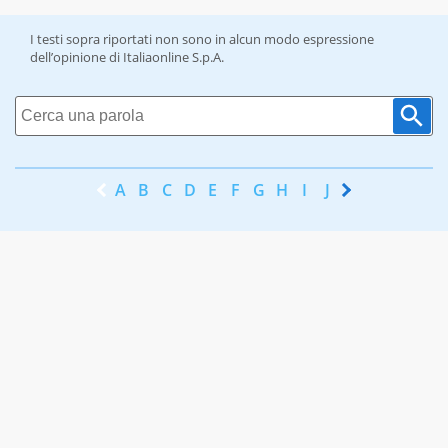
I testi sopra riportati non sono in alcun modo espressione
dell’opinione di Italiaonline S.p.A.
A
B
C
D
E
F
G
H
I
J
K
L
M
N