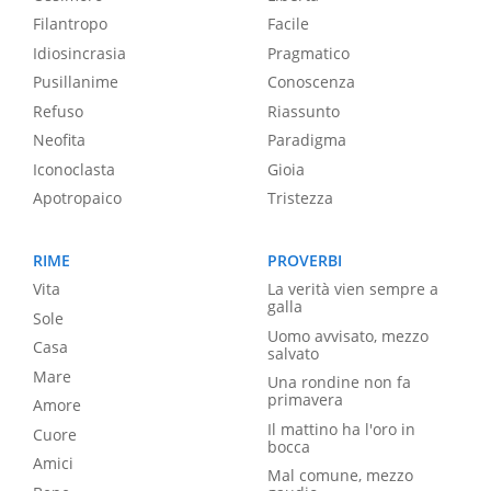
Filantropo
Facile
Idiosincrasia
Pragmatico
Pusillanime
Conoscenza
Refuso
Riassunto
Neofita
Paradigma
Iconoclasta
Gioia
Apotropaico
Tristezza
RIME
PROVERBI
Vita
La verità vien sempre a
galla
Sole
Uomo avvisato, mezzo
Casa
salvato
Mare
Una rondine non fa
primavera
Amore
Il mattino ha l'oro in
Cuore
bocca
Amici
Mal comune, mezzo