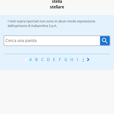
stella
stellare
I testi sopra riportati non sono in alcun modo espressione
dell’opinione di Italiaonline S.p.A.
A
B
C
D
E
F
G
H
I
J
K
L
M
N