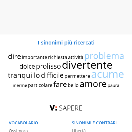
I sinonimi più ricercati
problema
dire
importante
richiesta
attività
divertente
prolisso
dolce
acume
tranquillo
difficile
permettere
amore
fare
particolare
bello
inerme
paura
SAPERE
VOCABOLARIO
SINONIMI E CONTRARI
Ossimoro
Libertà