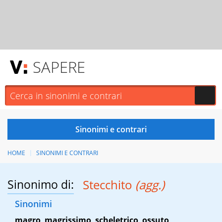
SAPERE
HOME
SINONIMI E CONTRARI
Sinonimo di:
Stecchito
(agg.)
Sinonimi
magro
,
magrissimo
,
scheletrico
,
ossuto
,