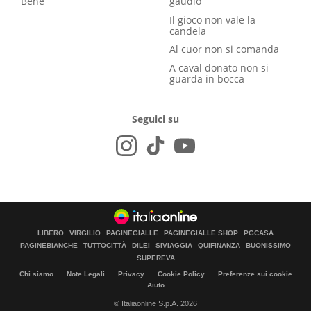
Bene
gaudio
Il gioco non vale la
candela
Al cuor non si comanda
A caval donato non si
guarda in bocca
Seguici su
LIBERO
VIRGILIO
PAGINEGIALLE
PAGINEGIALLE SHOP
PGCASA
PAGINEBIANCHE
TUTTOCITTÀ
DILEI
SIVIAGGIA
QUIFINANZA
BUONISSIMO
SUPEREVA
Chi siamo
Note Legali
Privacy
Cookie Policy
Preferenze sui cookie
Aiuto
© Italiaonline S.p.A. 2026