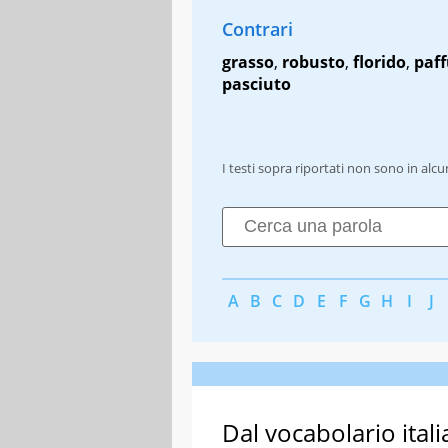
Contrari
grasso
,
robusto
,
florido
,
paf
pasciuto
I testi sopra riportati non sono in alc
A
B
C
D
E
F
G
H
I
J
Dal vocabolario itali