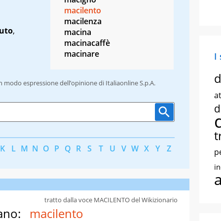
macilento
macilenza
futo
,
macina
macinacaffè
macinare
I
d
un modo espressione dell’opinione di Italiaonline S.p.A.
at
d
t
K
L
M
N
O
P
Q
R
S
T
U
V
W
X
Y
Z
p
i
tratto dalla voce MACILENTO del Wikizionario
ano:
macilento