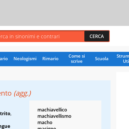
Come si
Strum
ario
Neologismi
Rimario
Scuola
scrive
Uti
ento
(agg.)
machiavellico
trito
,
machiavellismo
macho
ngue
macigno