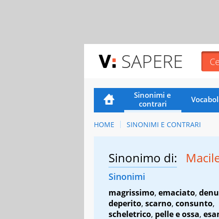
SAPERE
Sinonimi e
Vocabol
contrari
HOME
SINONIMI E CONTRARI
Sinonimo di:
Macil
Sinonimi
magrissimo
,
emaciato
,
denu
deperito
,
scarno
,
consunto
,
scheletrico
,
pelle e ossa
,
esa