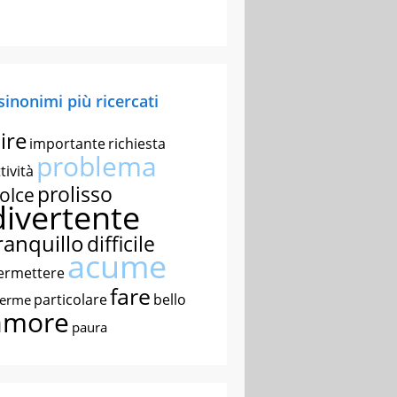
 sinonimi più ricercati
ire
importante
richiesta
problema
tività
prolisso
olce
divertente
ranquillo
difficile
acume
ermettere
fare
particolare
bello
nerme
amore
paura