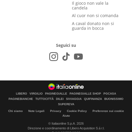
Il gioco non vale la
candela
Al cuor non si comanda
A caval donato non si
guarda in bocca
Seguici su
LIBERO
VIRGILIO
PAGINEGIALLE
PAGINEGIALLE SHOP
PGCASA
PAGINEBIANCHE
TUTTOCITTÀ
DILEI
SIVIAGGIA
QUIFINANZA
BUONISSIMO
SUPEREVA
Chi siamo
Note Legali
Privacy
Cookie Policy
Preferenze sui cookie
Aiuto
© Italiaonline S.p.A. 2026
Direzione e coordinamento di Libero Acquisition S.á r.l.