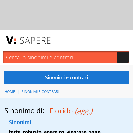
SAPERE
HOME
SINONIMI E CONTRARI
Sinonimo di:
Florido
(agg.)
Sinonimi
forte
,
robusto
,
energico
,
vigoroso
,
sano
,