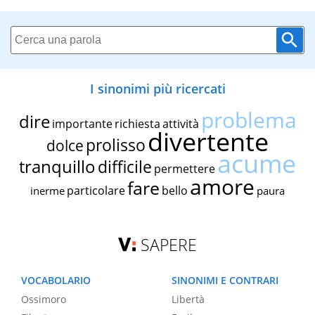
I sinonimi più ricercati
problema
dire
importante
richiesta
attività
divertente
prolisso
dolce
acume
tranquillo
difficile
permettere
amore
fare
particolare
bello
inerme
paura
SAPERE
VOCABOLARIO
SINONIMI E CONTRARI
Ossimoro
Libertà