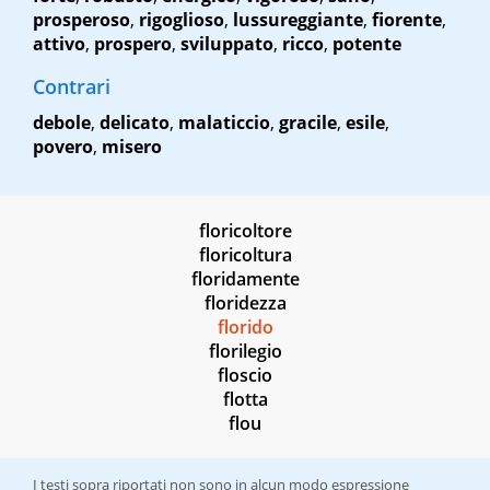
prosperoso
,
rigoglioso
,
lussureggiante
,
fiorente
,
attivo
,
prospero
,
sviluppato
,
ricco
,
potente
Contrari
debole
,
delicato
,
malaticcio
,
gracile
,
esile
,
povero
,
misero
floricoltore
floricoltura
floridamente
floridezza
florido
florilegio
floscio
flotta
flou
I testi sopra riportati non sono in alcun modo espressione