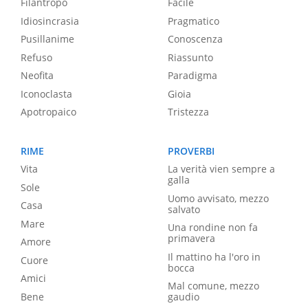
Filantropo
Facile
Idiosincrasia
Pragmatico
Pusillanime
Conoscenza
Refuso
Riassunto
Neofita
Paradigma
Iconoclasta
Gioia
Apotropaico
Tristezza
RIME
PROVERBI
Vita
La verità vien sempre a
galla
Sole
Uomo avvisato, mezzo
Casa
salvato
Mare
Una rondine non fa
primavera
Amore
Il mattino ha l'oro in
Cuore
bocca
Amici
Mal comune, mezzo
Bene
gaudio