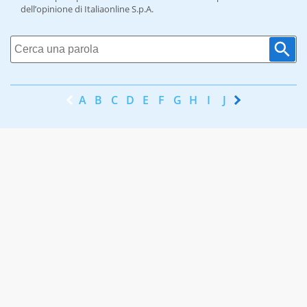
dell’opinione di Italiaonline S.p.A.
A
B
C
D
E
F
G
H
I
J
K
L
M
N