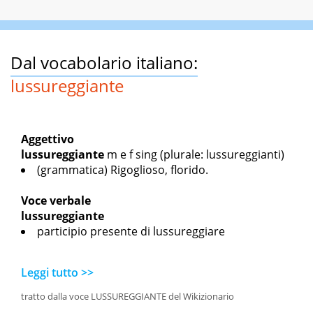
Dal vocabolario italiano:
lussureggiante
Aggettivo
lussureggiante
m
e
f sing
(plurale: lussureggianti)
(grammatica) Rigoglioso, florido.
Voce verbale
lussureggiante
participio presente di lussureggiare
Leggi tutto >>
tratto dalla voce LUSSUREGGIANTE del Wikizionario