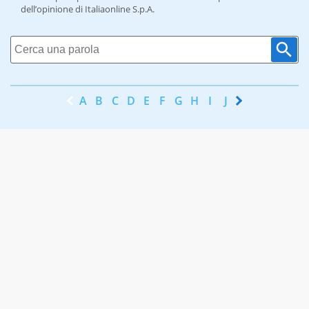
dell’opinione di Italiaonline S.p.A.
A
B
C
D
E
F
G
H
I
J
K
L
M
N