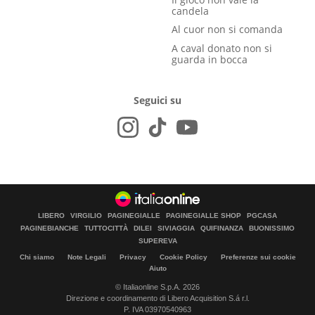
candela
Al cuor non si comanda
A caval donato non si
guarda in bocca
Seguici su
LIBERO
VIRGILIO
PAGINEGIALLE
PAGINEGIALLE SHOP
PGCASA
PAGINEBIANCHE
TUTTOCITTÀ
DILEI
SIVIAGGIA
QUIFINANZA
BUONISSIMO
SUPEREVA
Chi siamo
Note Legali
Privacy
Cookie Policy
Preferenze sui cookie
Aiuto
© Italiaonline S.p.A. 2026
Direzione e coordinamento di Libero Acquisition S.á r.l.
P. IVA 03970540963