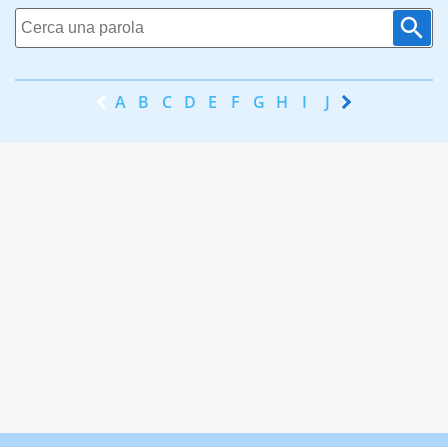
A
B
C
D
E
F
G
H
I
J
K
L
M
N