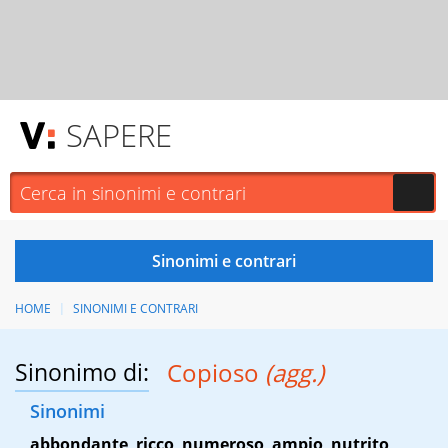
SAPERE
HOME
SINONIMI E CONTRARI
Sinonimo di:
Copioso
(agg.)
Sinonimi
abbondante
,
ricco
,
numeroso
,
ampio
,
nutrito
,