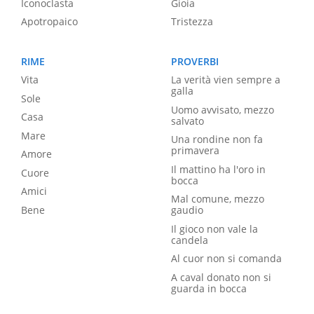
Iconoclasta
Gioia
Apotropaico
Tristezza
RIME
PROVERBI
Vita
La verità vien sempre a
galla
Sole
Uomo avvisato, mezzo
Casa
salvato
Mare
Una rondine non fa
primavera
Amore
Il mattino ha l'oro in
Cuore
bocca
Amici
Mal comune, mezzo
Bene
gaudio
Il gioco non vale la
candela
Al cuor non si comanda
A caval donato non si
guarda in bocca