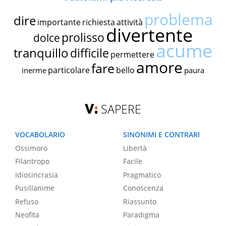
problema
dire
importante
richiesta
attività
divertente
prolisso
dolce
acume
tranquillo
difficile
permettere
amore
fare
particolare
bello
inerme
paura
SAPERE
VOCABOLARIO
SINONIMI E CONTRARI
Ossimoro
Libertà
Filantropo
Facile
Idiosincrasia
Pragmatico
Pusillanime
Conoscenza
Refuso
Riassunto
Neofita
Paradigma