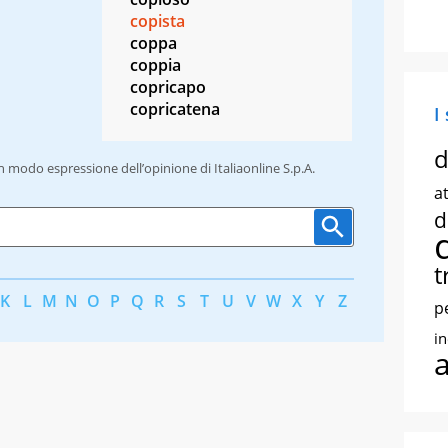
copista
coppa
coppia
copricapo
copricatena
I
d
un modo espressione dell’opinione di Italiaonline S.p.A.
at
d
t
K
L
M
N
O
P
Q
R
S
T
U
V
W
X
Y
Z
p
i