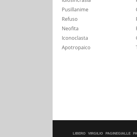
Idiosincrasia
Pusillanime
Refuso
Neofita
Iconoclasta
Apotropaico
LIBERO
VIRGILIO
PAGINEGIALLE
P