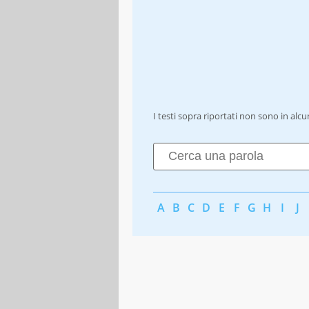
I testi sopra riportati non sono in alc
A
B
C
D
E
F
G
H
I
J