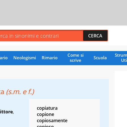
Come si
Strum
ario
Neologismi
Rimario
Scuola
scrive
Uti
ta
(s.m. e f.)
copiatura
ittore
,
copione
copiosamente
copioso