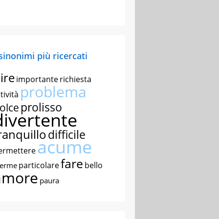
 sinonimi più ricercati
ire
importante
richiesta
problema
tività
prolisso
olce
divertente
ranquillo
difficile
acume
ermettere
fare
particolare
bello
nerme
amore
paura