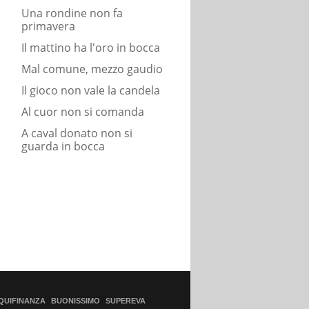
Una rondine non fa
primavera
Il mattino ha l'oro in bocca
Mal comune, mezzo gaudio
Il gioco non vale la candela
Al cuor non si comanda
A caval donato non si
guarda in bocca
QUIFINANZA
BUONISSIMO
SUPEREVA