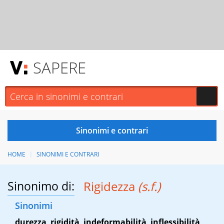
SAPERE
HOME
SINONIMI E CONTRARI
Sinonimo di:
Rigidezza
(s.f.)
Sinonimi
durezza
,
rigidità
,
indeformabilità
,
inflessibilità
,