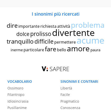
I sinonimi più ricercati
problema
dire
importante
richiesta
attività
divertente
prolisso
dolce
acume
tranquillo
difficile
permettere
amore
fare
particolare
bello
inerme
paura
SAPERE
VOCABOLARIO
SINONIMI E CONTRARI
Ossimoro
Libertà
Filantropo
Facile
Idiosincrasia
Pragmatico
Pusillanime
Conoscenza