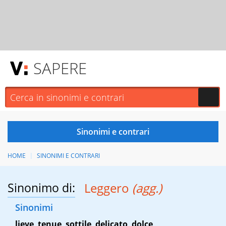
SAPERE
HOME
SINONIMI E CONTRARI
Sinonimo di:
Leggero
(agg.)
Sinonimi
lieve
,
tenue
,
sottile
,
delicato
,
dolce
,