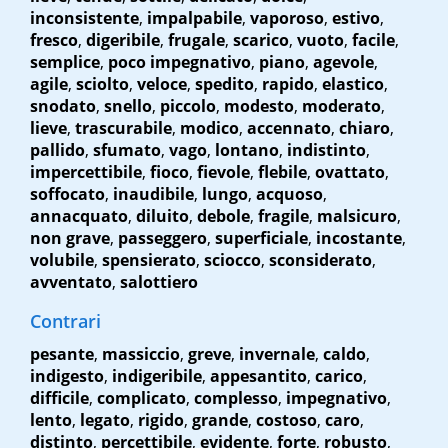
inconsistente
,
impalpabile
,
vaporoso
,
estivo
,
fresco
,
digeribile
,
frugale
,
scarico
,
vuoto
,
facile
,
semplice
,
poco impegnativo
,
piano
,
agevole
,
agile
,
sciolto
,
veloce
,
spedito
,
rapido
,
elastico
,
snodato
,
snello
,
piccolo
,
modesto
,
moderato
,
lieve
,
trascurabile
,
modico
,
accennato
,
chiaro
,
pallido
,
sfumato
,
vago
,
lontano
,
indistinto
,
impercettibile
,
fioco
,
fievole
,
flebile
,
ovattato
,
soffocato
,
inaudibile
,
lungo
,
acquoso
,
annacquato
,
diluito
,
debole
,
fragile
,
malsicuro
,
non grave
,
passeggero
,
superficiale
,
incostante
,
volubile
,
spensierato
,
sciocco
,
sconsiderato
,
avventato
,
salottiero
Contrari
pesante
,
massiccio
,
greve
,
invernale
,
caldo
,
indigesto
,
indigeribile
,
appesantito
,
carico
,
difficile
,
complicato
,
complesso
,
impegnativo
,
lento
,
legato
,
rigido
,
grande
,
costoso
,
caro
,
distinto
,
percettibile
,
evidente
,
forte
,
robusto
,