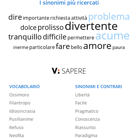
I sinonimi più ricercati
problema
dire
importante
richiesta
attività
divertente
prolisso
dolce
acume
tranquillo
difficile
permettere
amore
fare
particolare
bello
inerme
paura
SAPERE
VOCABOLARIO
SINONIMI E CONTRARI
Ossimoro
Libertà
Filantropo
Facile
Idiosincrasia
Pragmatico
Pusillanime
Conoscenza
Refuso
Riassunto
Neofita
Paradigma