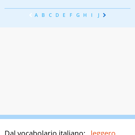
A
B
C
D
E
F
G
H
I
J
K
L
M
N
Dal vocabolario italiano:
leggero