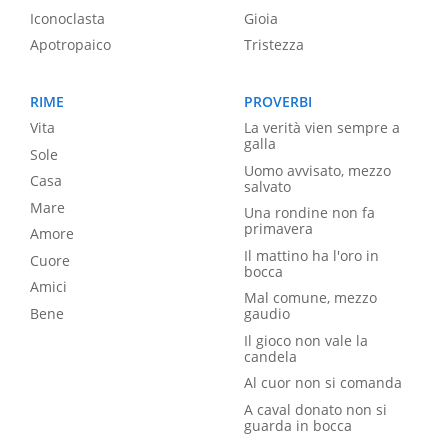
Iconoclasta
Gioia
Apotropaico
Tristezza
RIME
PROVERBI
Vita
La verità vien sempre a
galla
Sole
Uomo avvisato, mezzo
Casa
salvato
Mare
Una rondine non fa
primavera
Amore
Il mattino ha l'oro in
Cuore
bocca
Amici
Mal comune, mezzo
Bene
gaudio
Il gioco non vale la
candela
Al cuor non si comanda
A caval donato non si
guarda in bocca