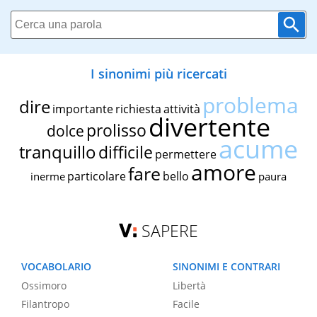
I sinonimi più ricercati
problema
dire
importante
richiesta
attività
divertente
prolisso
dolce
acume
tranquillo
difficile
permettere
amore
fare
particolare
bello
inerme
paura
SAPERE
VOCABOLARIO
SINONIMI E CONTRARI
Ossimoro
Libertà
Filantropo
Facile