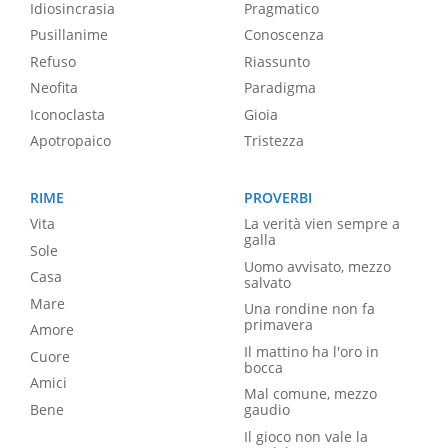
Idiosincrasia
Pragmatico
Pusillanime
Conoscenza
Refuso
Riassunto
Neofita
Paradigma
Iconoclasta
Gioia
Apotropaico
Tristezza
RIME
PROVERBI
Vita
La verità vien sempre a
galla
Sole
Uomo avvisato, mezzo
Casa
salvato
Mare
Una rondine non fa
primavera
Amore
Il mattino ha l'oro in
Cuore
bocca
Amici
Mal comune, mezzo
Bene
gaudio
Il gioco non vale la