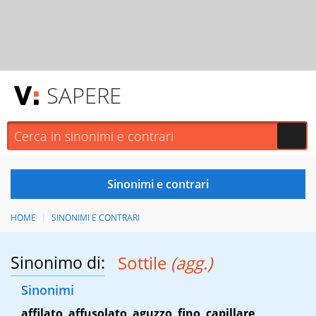
SAPERE
HOME
SINONIMI E CONTRARI
Sinonimo di:
Sottile
(agg.)
Sinonimi
affilato
,
affusolato
,
aguzzo
,
fino
,
capillare
,