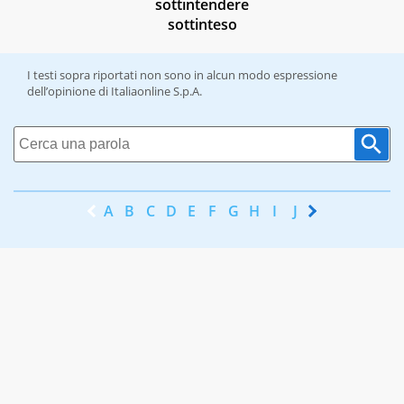
sottintendere
sottinteso
I testi sopra riportati non sono in alcun modo espressione
dell’opinione di Italiaonline S.p.A.
A
B
C
D
E
F
G
H
I
J
K
L
M
N