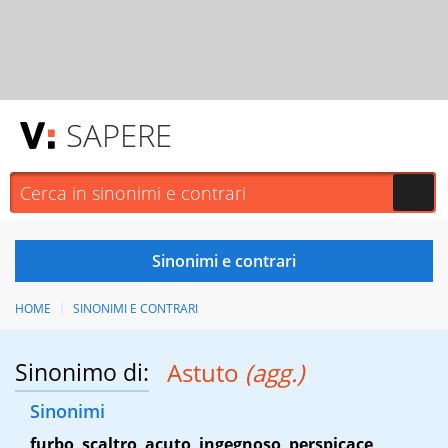
SAPERE
HOME
SINONIMI E CONTRARI
Sinonimo di:
Astuto
(agg.)
Sinonimi
furbo
,
scaltro
,
acuto
,
ingegnoso
,
perspicace
,