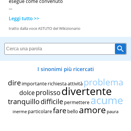
esegue come convenuto
...
Leggi tutto >>
tratto dalla voce ASTUTO del Wikizionario
I sinonimi più ricercati
problema
dire
importante
richiesta
attività
divertente
prolisso
dolce
acume
tranquillo
difficile
permettere
amore
fare
particolare
bello
inerme
paura