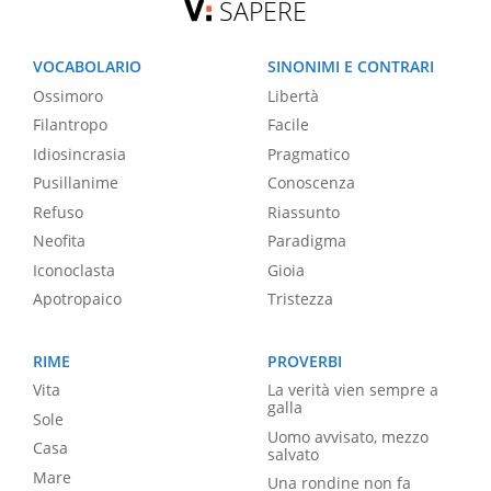
SAPERE
VOCABOLARIO
SINONIMI E CONTRARI
Ossimoro
Libertà
Filantropo
Facile
Idiosincrasia
Pragmatico
Pusillanime
Conoscenza
Refuso
Riassunto
Neofita
Paradigma
Iconoclasta
Gioia
Apotropaico
Tristezza
RIME
PROVERBI
Vita
La verità vien sempre a
galla
Sole
Uomo avvisato, mezzo
Casa
salvato
Mare
Una rondine non fa