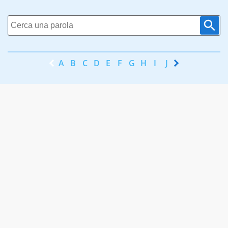
A
B
C
D
E
F
G
H
I
J
K
L
M
N