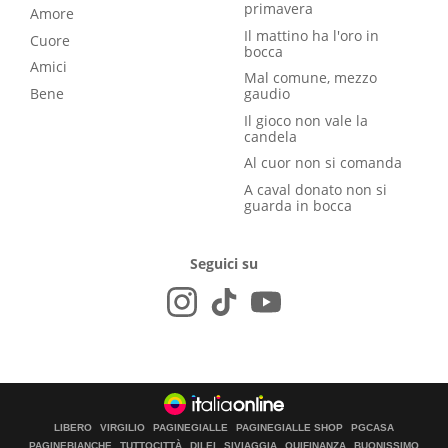
primavera
Amore
Il mattino ha l'oro in
Cuore
bocca
Amici
Mal comune, mezzo
Bene
gaudio
Il gioco non vale la
candela
Al cuor non si comanda
A caval donato non si
guarda in bocca
Seguici su
LIBERO
VIRGILIO
PAGINEGIALLE
PAGINEGIALLE SHOP
PGCASA
PAGINEBIANCHE
TUTTOCITTÀ
DILEI
SIVIAGGIA
QUIFINANZA
BUONISSIMO