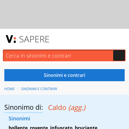
SAPERE
HOME
SINONIMI E CONTRARI
Sinonimo di:
Caldo
(agg.)
Sinonimi
bollente
,
rovente
,
infuocato
,
bruciante
,