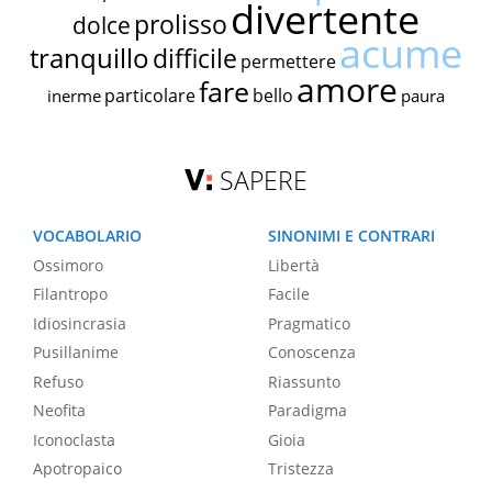
divertente
prolisso
dolce
acume
tranquillo
difficile
permettere
amore
fare
particolare
bello
inerme
paura
SAPERE
VOCABOLARIO
SINONIMI E CONTRARI
Ossimoro
Libertà
Filantropo
Facile
Idiosincrasia
Pragmatico
Pusillanime
Conoscenza
Refuso
Riassunto
Neofita
Paradigma
Iconoclasta
Gioia
Apotropaico
Tristezza