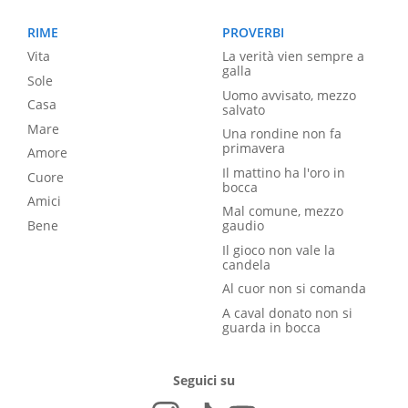
RIME
PROVERBI
Vita
La verità vien sempre a
galla
Sole
Uomo avvisato, mezzo
Casa
salvato
Mare
Una rondine non fa
primavera
Amore
Il mattino ha l'oro in
Cuore
bocca
Amici
Mal comune, mezzo
Bene
gaudio
Il gioco non vale la
candela
Al cuor non si comanda
A caval donato non si
guarda in bocca
Seguici su