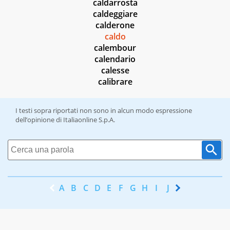
caldarrosta
caldeggiare
calderone
caldo
calembour
calendario
calesse
calibrare
I testi sopra riportati non sono in alcun modo espressione
dell’opinione di Italiaonline S.p.A.
A
B
C
D
E
F
G
H
I
J
K
L
M
N