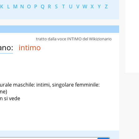
K
L
M
N
O
P
Q
R
S
T
U
V
W
X
Y
Z
tratto dalla voce INTIMO del Wikizionario
ano:
intimo
lurale maschile: intimi, singolare femminile:
ime)
n si vede