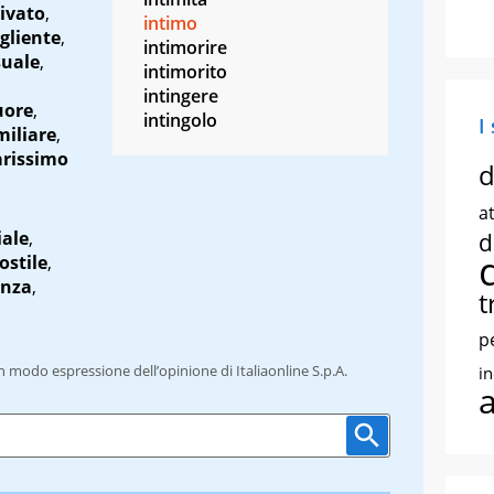
ivato
,
intimo
gliente
,
intimorire
suale
,
intimorito
intingere
uore
,
intingolo
I
miliare
,
arissimo
d
at
iale
,
d
ostile
,
enza
,
t
p
un modo espressione dell’opinione di Italiaonline S.p.A.
i