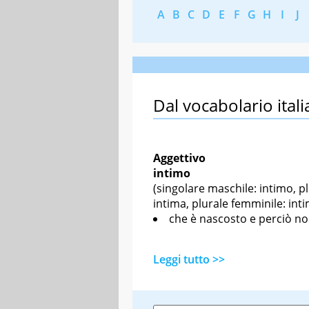
A
B
C
D
E
F
G
H
I
J
Dal vocabolario itali
Aggettivo
intimo
(singolare maschile: intimo, p
intima, plurale femminile: int
che è nascosto e perciò no
Leggi tutto >>