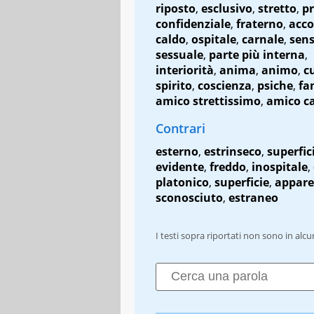
riposto
,
esclusivo
,
stretto
,
pr
confidenziale
,
fraterno
,
acco
caldo
,
ospitale
,
carnale
,
sen
sessuale
,
parte più interna
,
interiorità
,
anima
,
animo
,
c
spirito
,
coscienza
,
psiche
,
fa
amico strettissimo
,
amico c
Contrari
esterno
,
estrinseco
,
superfic
evidente
,
freddo
,
inospitale
,
platonico
,
superficie
,
appar
sconosciuto
,
estraneo
I testi sopra riportati non sono in alc