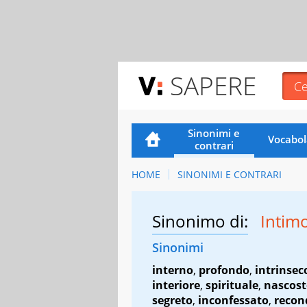
SAPERE
Sinonimi e
Vocabol
contrari
HOME
SINONIMI E CONTRARI
Sinonimo di:
Intim
Sinonimi
interno
,
profondo
,
intrinsec
interiore
,
spirituale
,
nascost
segreto
,
inconfessato
,
recon