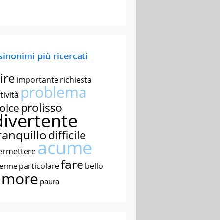
 sinonimi più ricercati
ire
importante
richiesta
problema
tività
prolisso
olce
divertente
ranquillo
difficile
acume
ermettere
fare
particolare
bello
nerme
amore
paura