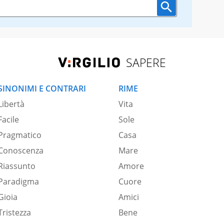
SAPERE
SINONIMI E CONTRARI
RIME
Libertà
Vita
Facile
Sole
Pragmatico
Casa
Conoscenza
Mare
Riassunto
Amore
Paradigma
Cuore
Gioia
Amici
Tristezza
Bene