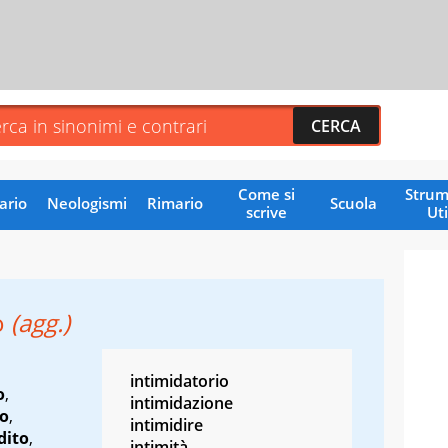
Come si
Strum
ario
Neologismi
Rimario
Scuola
scrive
Uti
o
(agg.)
intimidatorio
o
,
intimidazione
o
,
intimidire
dito
,
intimità