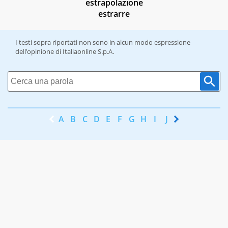
estrapolazione
estrarre
I testi sopra riportati non sono in alcun modo espressione
dell’opinione di Italiaonline S.p.A.
A
B
C
D
E
F
G
H
I
J
K
L
M
N