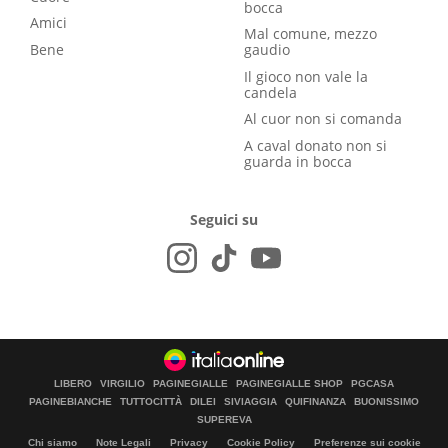
bocca
Amici
Mal comune, mezzo
Bene
gaudio
Il gioco non vale la
candela
Al cuor non si comanda
A caval donato non si
guarda in bocca
Seguici su
LIBERO
VIRGILIO
PAGINEGIALLE
PAGINEGIALLE SHOP
PGCASA
PAGINEBIANCHE
TUTTOCITTÀ
DILEI
SIVIAGGIA
QUIFINANZA
BUONISSIMO
SUPEREVA
Chi siamo
Note Legali
Privacy
Cookie Policy
Preferenze sui cookie