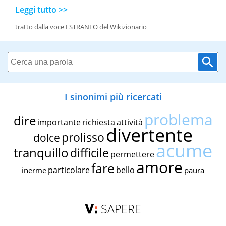
Leggi tutto >>
tratto dalla voce ESTRANEO del Wikizionario
I sinonimi più ricercati
problema
dire
importante
richiesta
attività
divertente
prolisso
dolce
acume
tranquillo
difficile
permettere
amore
fare
particolare
bello
inerme
paura
SAPERE