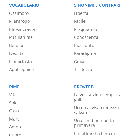
VOCABOLARIO
SINONIMI E CONTRARI
Ossimoro
Libertà
Filantropo
Facile
Idiosincrasia
Pragmatico
Pusillanime
Conoscenza
Refuso
Riassunto
Neofita
Paradigma
Iconoclasta
Gioia
Apotropaico
Tristezza
RIME
PROVERBI
Vita
La verità vien sempre a
galla
Sole
Uomo avvisato, mezzo
Casa
salvato
Mare
Una rondine non fa
primavera
Amore
Il mattino ha l'oro in
Cuore