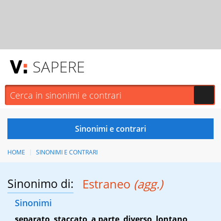
SAPERE
HOME
SINONIMI E CONTRARI
Sinonimo di:
Estraneo
(agg.)
Sinonimi
separato
,
staccato
,
a parte
,
diverso
,
lontano
,