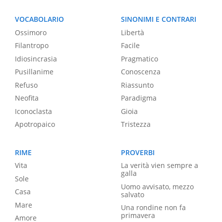
VOCABOLARIO
SINONIMI E CONTRARI
Ossimoro
Libertà
Filantropo
Facile
Idiosincrasia
Pragmatico
Pusillanime
Conoscenza
Refuso
Riassunto
Neofita
Paradigma
Iconoclasta
Gioia
Apotropaico
Tristezza
RIME
PROVERBI
Vita
La verità vien sempre a
galla
Sole
Uomo avvisato, mezzo
Casa
salvato
Mare
Una rondine non fa
primavera
Amore