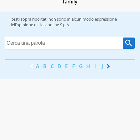
family
I testi sopra riportati non sono in alcun modo espressione
dell’opinione di Italiaonline S.p.A.
A
B
C
D
E
F
G
H
I
J
K
L
M
N