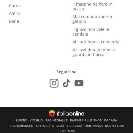
Il mattino ha l'oro in
Cuore
bocca
Amici
Mal comune, mezzo
Bene
gaudio
Il gioco non vale la
candela
Al cuor non si comanda
A caval donato non si
guarda in bocca
Seguici su
LIBERO
VIRGILIO
PAGINEGIALLE
PAGINEGIALLE SHOP
PGCASA
PAGINEBIANCHE
TUTTOCITTÀ
DILEI
SIVIAGGIA
QUIFINANZA
BUONISSIMO
SUPEREVA