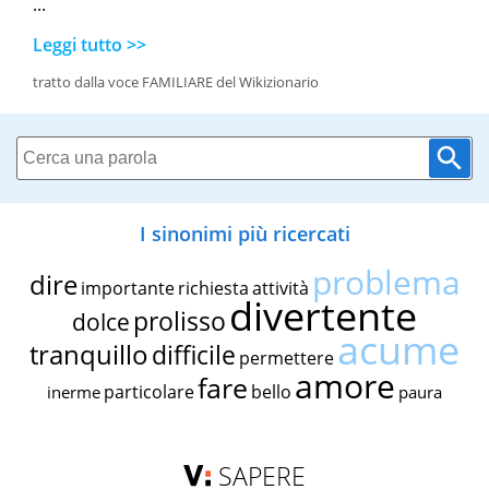
...
Leggi tutto >>
tratto dalla voce FAMILIARE del Wikizionario
I sinonimi più ricercati
problema
dire
importante
richiesta
attività
divertente
prolisso
dolce
acume
tranquillo
difficile
permettere
amore
fare
particolare
bello
inerme
paura
SAPERE