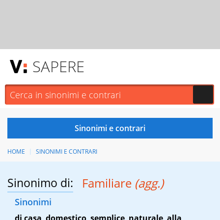
SAPERE
HOME
SINONIMI E CONTRARI
Sinonimo di:
Familiare
(agg.)
Sinonimi
di casa
,
domestico
,
semplice
,
naturale
,
alla