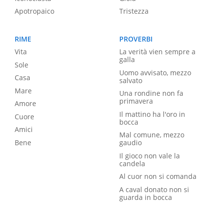
Apotropaico
Tristezza
RIME
PROVERBI
Vita
La verità vien sempre a
galla
Sole
Uomo avvisato, mezzo
Casa
salvato
Mare
Una rondine non fa
primavera
Amore
Il mattino ha l'oro in
Cuore
bocca
Amici
Mal comune, mezzo
Bene
gaudio
Il gioco non vale la
candela
Al cuor non si comanda
A caval donato non si
guarda in bocca