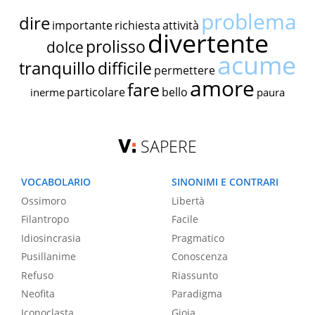
problema
dire
importante
richiesta
attività
divertente
prolisso
dolce
acume
tranquillo
difficile
permettere
amore
fare
particolare
bello
inerme
paura
SAPERE
VOCABOLARIO
SINONIMI E CONTRARI
Ossimoro
Libertà
Filantropo
Facile
Idiosincrasia
Pragmatico
Pusillanime
Conoscenza
Refuso
Riassunto
Neofita
Paradigma
Iconoclasta
Gioia