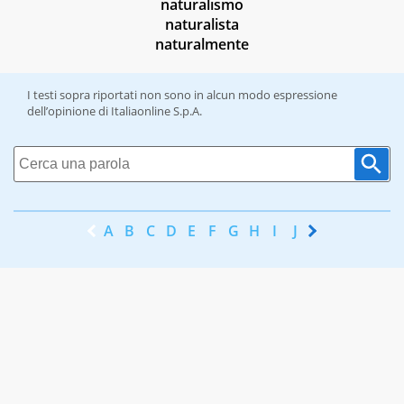
naturalismo
naturalista
naturalmente
I testi sopra riportati non sono in alcun modo espressione
dell’opinione di Italiaonline S.p.A.
A
B
C
D
E
F
G
H
I
J
K
L
M
N