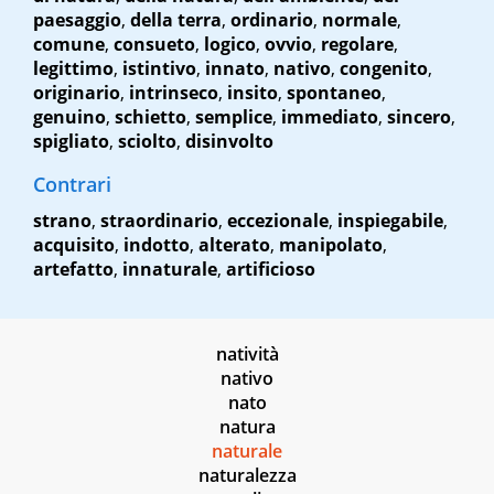
paesaggio
,
della terra
,
ordinario
,
normale
,
comune
,
consueto
,
logico
,
ovvio
,
regolare
,
legittimo
,
istintivo
,
innato
,
nativo
,
congenito
,
originario
,
intrinseco
,
insito
,
spontaneo
,
genuino
,
schietto
,
semplice
,
immediato
,
sincero
,
spigliato
,
sciolto
,
disinvolto
Contrari
strano
,
straordinario
,
eccezionale
,
inspiegabile
,
acquisito
,
indotto
,
alterato
,
manipolato
,
artefatto
,
innaturale
,
artificioso
natività
nativo
nato
natura
naturale
naturalezza