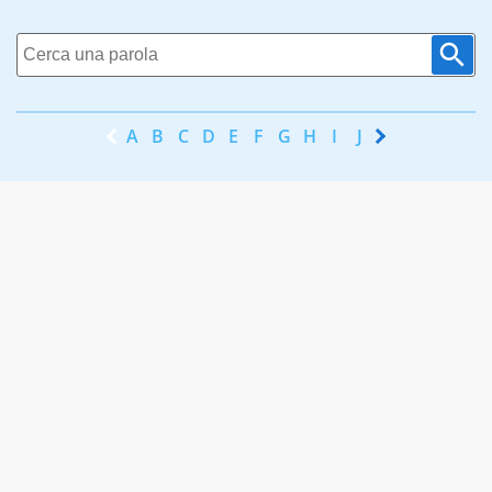
A
B
C
D
E
F
G
H
I
J
K
L
M
N