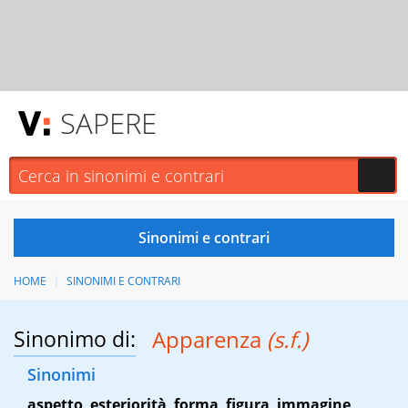
SAPERE
HOME
SINONIMI E CONTRARI
Sinonimo di:
Apparenza
(s.f.)
Sinonimi
aspetto
,
esteriorità
,
forma
,
figura
,
immagine
,