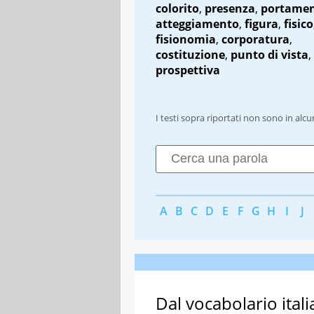
colorito
,
presenza
,
portame
atteggiamento
,
figura
,
fisico
fisionomia
,
corporatura
,
costituzione
,
punto di vista
,
prospettiva
I testi sopra riportati non sono in alc
A
B
C
D
E
F
G
H
I
J
Dal vocabolario itali