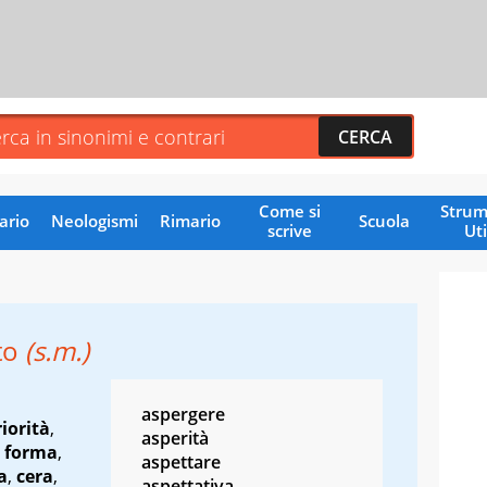
Come si
Strum
ario
Neologismi
Rimario
Scuola
scrive
Uti
to
(s.m.)
aspergere
riorità
,
asperità
,
forma
,
aspettare
a
,
cera
,
aspettativa