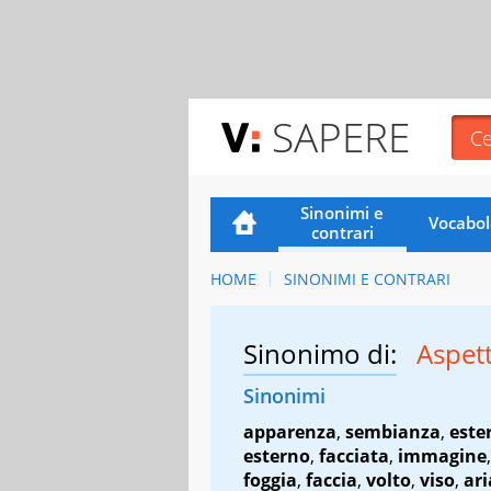
SAPERE
Sinonimi e
Vocabol
contrari
HOME
SINONIMI E CONTRARI
Sinonimo di:
Aspet
Sinonimi
apparenza
,
sembianza
,
este
esterno
,
facciata
,
immagine
foggia
,
faccia
,
volto
,
viso
,
ari