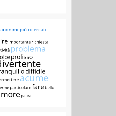
 sinonimi più ricercati
ire
importante
richiesta
problema
tività
prolisso
olce
divertente
ranquillo
difficile
acume
ermettere
fare
particolare
bello
nerme
amore
paura