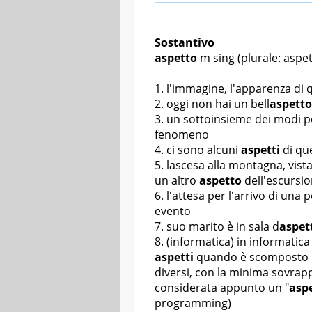
Sostantivo
aspetto
m sing
(plurale: aspet
l'immagine, l'apparenza di 
oggi non hai un bell
aspetto
un sottoinsieme dei modi pos
fenomeno
ci sono alcuni
aspetti
di qu
l
ascesa alla montagna, vista
un altro
aspetto
dell'escursio
l'attesa per l'arrivo di una 
evento
suo marito è in sala d
aspet
(informatica) in informatic
aspetti
quando è scomposto in
diversi, con la minima sovrapp
considerata appunto un "
asp
programming)