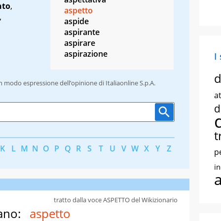
nto
,
aspetto
,
aspide
aspirante
aspirare
aspirazione
I
d
un modo espressione dell’opinione di Italiaonline S.p.A.
at
d
t
K
L
M
N
O
P
Q
R
S
T
U
V
W
X
Y
Z
p
i
tratto dalla voce ASPETTO del Wikizionario
ano:
aspetto