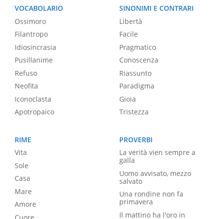
VOCABOLARIO
SINONIMI E CONTRARI
Ossimoro
Libertà
Filantropo
Facile
Idiosincrasia
Pragmatico
Pusillanime
Conoscenza
Refuso
Riassunto
Neofita
Paradigma
Iconoclasta
Gioia
Apotropaico
Tristezza
RIME
PROVERBI
Vita
La verità vien sempre a
galla
Sole
Uomo avvisato, mezzo
Casa
salvato
Mare
Una rondine non fa
primavera
Amore
Il mattino ha l'oro in
Cuore