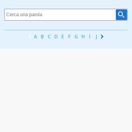
A
B
C
D
E
F
G
H
I
J
K
L
M
N