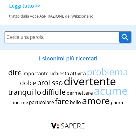
Leggi tutto >>
tratto dalla voce ASPIRAZIONE del Wikizionario
I sinonimi più ricercati
problema
dire
importante
richiesta
attività
divertente
prolisso
dolce
acume
tranquillo
difficile
permettere
amore
fare
particolare
bello
inerme
paura
SAPERE