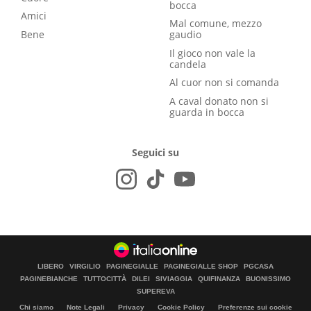
bocca
Amici
Mal comune, mezzo
Bene
gaudio
Il gioco non vale la
candela
Al cuor non si comanda
A caval donato non si
guarda in bocca
Seguici su
LIBERO
VIRGILIO
PAGINEGIALLE
PAGINEGIALLE SHOP
PGCASA
PAGINEBIANCHE
TUTTOCITTÀ
DILEI
SIVIAGGIA
QUIFINANZA
BUONISSIMO
SUPEREVA
Chi siamo
Note Legali
Privacy
Cookie Policy
Preferenze sui cookie