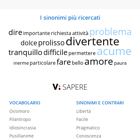
I sinonimi più ricercati
problema
dire
importante
richiesta
attività
divertente
prolisso
dolce
acume
tranquillo
difficile
permettere
amore
fare
particolare
bello
inerme
paura
SAPERE
VOCABOLARIO
SINONIMI E CONTRARI
Ossimoro
Libertà
Filantropo
Facile
Idiosincrasia
Pragmatico
Pusillanime
Conoscenza