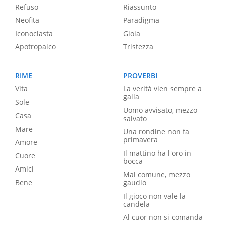
Refuso
Riassunto
Neofita
Paradigma
Iconoclasta
Gioia
Apotropaico
Tristezza
RIME
PROVERBI
Vita
La verità vien sempre a
galla
Sole
Uomo avvisato, mezzo
Casa
salvato
Mare
Una rondine non fa
primavera
Amore
Il mattino ha l'oro in
Cuore
bocca
Amici
Mal comune, mezzo
Bene
gaudio
Il gioco non vale la
candela
Al cuor non si comanda