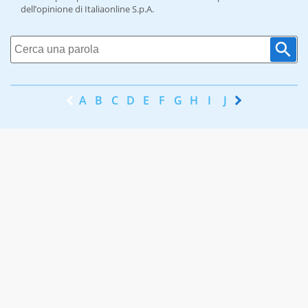
dell’opinione di Italiaonline S.p.A.
A
B
C
D
E
F
G
H
I
J
K
L
M
N