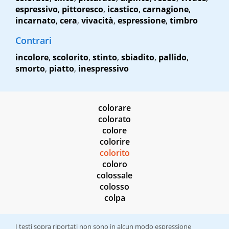
espressivo
,
pittoresco
,
icastico
,
carnagione
,
incarnato
,
cera
,
vivacità
,
espressione
,
timbro
Contrari
incolore
,
scolorito
,
stinto
,
sbiadito
,
pallido
,
smorto
,
piatto
,
inespressivo
colorare
colorato
colore
colorire
colorito
coloro
colossale
colosso
colpa
I testi sopra riportati non sono in alcun modo espressione