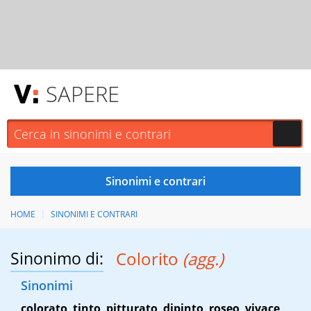
SAPERE
HOME
SINONIMI E CONTRARI
Sinonimo di:
Colorito
(agg.)
Sinonimi
colorato
,
tinto
,
pitturato
,
dipinto
,
roseo
,
vivace
,