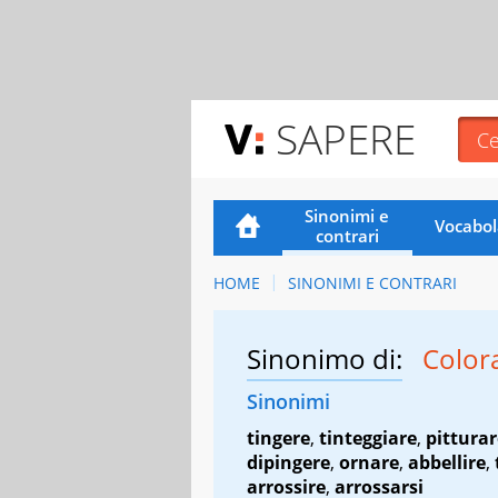
SAPERE
Sinonimi e
Vocabol
contrari
HOME
SINONIMI E CONTRARI
Sinonimo di:
Color
Sinonimi
tingere
,
tinteggiare
,
pitturar
dipingere
,
ornare
,
abbellire
,
arrossire
,
arrossarsi