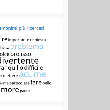
 sinonimi più ricercati
ire
importante
richiesta
problema
tività
prolisso
olce
divertente
ranquillo
difficile
acume
ermettere
fare
particolare
bello
nerme
amore
paura