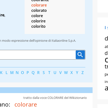
colorare
colorato
ire
,
colore
colorire
colorito
I
d
un modo espressione dell’opinione di Italiaonline S.p.A.
at
d
t
K
L
M
N
O
P
Q
R
S
T
U
V
W
X
Y
Z
p
i
tratto dalla voce COLORARE del Wikizionario
ano:
colorare