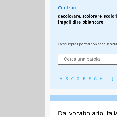
Contrari
decolorare
,
scolorare
,
scolor
impallidire
,
sbiancare
I testi sopra riportati non sono in alc
A
B
C
D
E
F
G
H
I
J
Dal vocabolario itali