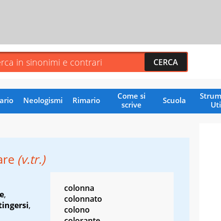
Come si
Strum
ario
Neologismi
Rimario
Scuola
scrive
Uti
are
(v.tr.)
colonna
e
,
colonnato
tingersi
,
colono
colorante