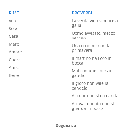
RIME
PROVERBI
Vita
La verità vien sempre a
galla
Sole
Uomo avvisato, mezzo
Casa
salvato
Mare
Una rondine non fa
primavera
Amore
Il mattino ha l'oro in
Cuore
bocca
Amici
Mal comune, mezzo
Bene
gaudio
Il gioco non vale la
candela
Al cuor non si comanda
A caval donato non si
guarda in bocca
Seguici su