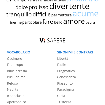
importante
richiesta
attività
divertente
prolisso
dolce
acume
tranquillo
difficile
permettere
amore
fare
particolare
bello
inerme
paura
SAPERE
VOCABOLARIO
SINONIMI E CONTRARI
Ossimoro
Libertà
Filantropo
Facile
Idiosincrasia
Pragmatico
Pusillanime
Conoscenza
Refuso
Riassunto
Neofita
Paradigma
Iconoclasta
Gioia
Apotropaico
Tristezza