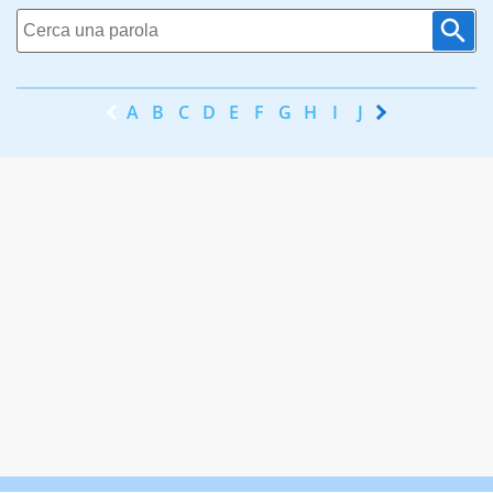
A
B
C
D
E
F
G
H
I
J
K
L
M
N