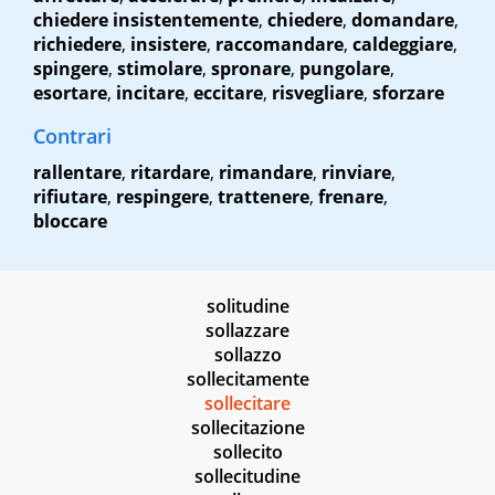
chiedere insistentemente
,
chiedere
,
domandare
,
richiedere
,
insistere
,
raccomandare
,
caldeggiare
,
spingere
,
stimolare
,
spronare
,
pungolare
,
esortare
,
incitare
,
eccitare
,
risvegliare
,
sforzare
Contrari
rallentare
,
ritardare
,
rimandare
,
rinviare
,
rifiutare
,
respingere
,
trattenere
,
frenare
,
bloccare
solitudine
sollazzare
sollazzo
sollecitamente
sollecitare
sollecitazione
sollecito
sollecitudine