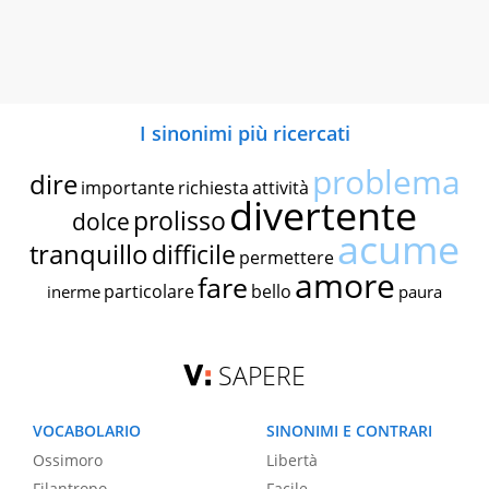
I sinonimi più ricercati
problema
dire
importante
richiesta
attività
divertente
prolisso
dolce
acume
tranquillo
difficile
permettere
amore
fare
particolare
bello
inerme
paura
SAPERE
VOCABOLARIO
SINONIMI E CONTRARI
Ossimoro
Libertà
Filantropo
Facile