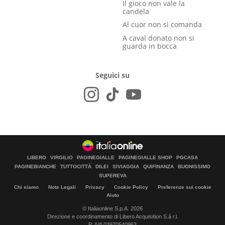
Il gioco non vale la
candela
Al cuor non si comanda
A caval donato non si
guarda in bocca
Seguici su
LIBERO
VIRGILIO
PAGINEGIALLE
PAGINEGIALLE SHOP
PGCASA
PAGINEBIANCHE
TUTTOCITTÀ
DILEI
SIVIAGGIA
QUIFINANZA
BUONISSIMO
SUPEREVA
Chi siamo
Note Legali
Privacy
Cookie Policy
Preferenze sui cookie
Aiuto
© Italiaonline S.p.A. 2026
Direzione e coordinamento di Libero Acquisition S.á r.l.
P. IVA 03970540963