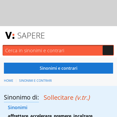
SAPERE
HOME
SINONIMI E CONTRARI
Sinonimo di:
Sollecitare
(v.tr.)
Sinonimi
affrettare
,
accelerare
,
premere
,
incalzare
,