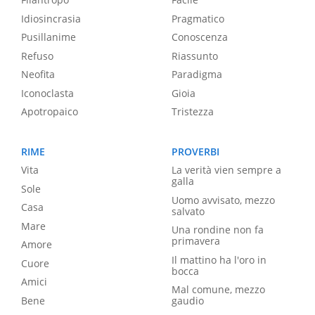
Idiosincrasia
Pragmatico
Pusillanime
Conoscenza
Refuso
Riassunto
Neofita
Paradigma
Iconoclasta
Gioia
Apotropaico
Tristezza
RIME
PROVERBI
Vita
La verità vien sempre a
galla
Sole
Uomo avvisato, mezzo
Casa
salvato
Mare
Una rondine non fa
primavera
Amore
Il mattino ha l'oro in
Cuore
bocca
Amici
Mal comune, mezzo
Bene
gaudio