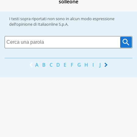
solleone
I testi sopra riportati non sono in alcun modo espressione
dell’opinione di Italiaonline S.p.A.
A
B
C
D
E
F
G
H
I
J
K
L
M
N