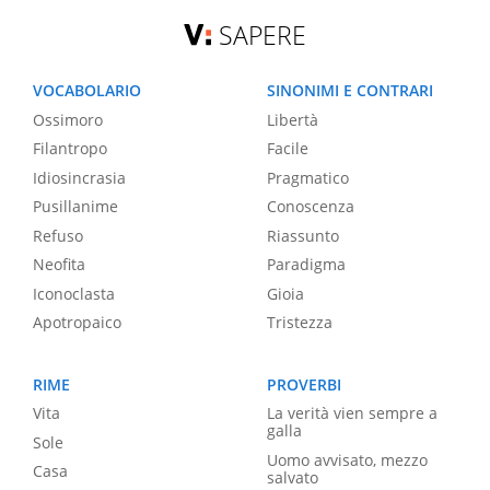
SAPERE
VOCABOLARIO
SINONIMI E CONTRARI
Ossimoro
Libertà
Filantropo
Facile
Idiosincrasia
Pragmatico
Pusillanime
Conoscenza
Refuso
Riassunto
Neofita
Paradigma
Iconoclasta
Gioia
Apotropaico
Tristezza
RIME
PROVERBI
Vita
La verità vien sempre a
galla
Sole
Uomo avvisato, mezzo
Casa
salvato