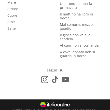
Mare
Una rondine non fa
primavera
Amore
Il mattino ha l'oro in
Cuore
bocca
Amici
Mal comune, mezzo
Bene
gaudio
Il gioco non vale la
candela
Al cuor non si comanda
A caval donato non si
guarda in bocca
Seguici su