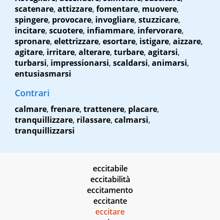
scatenare
,
attizzare
,
fomentare
,
muovere
,
spingere
,
provocare
,
invogliare
,
stuzzicare
,
incitare
,
scuotere
,
infiammare
,
infervorare
,
spronare
,
elettrizzare
,
esortare
,
istigare
,
aizzare
,
agitare
,
irritare
,
alterare
,
turbare
,
agitarsi
,
turbarsi
,
impressionarsi
,
scaldarsi
,
animarsi
,
entusiasmarsi
Contrari
calmare
,
frenare
,
trattenere
,
placare
,
tranquillizzare
,
rilassare
,
calmarsi
,
tranquillizzarsi
eccitabile
eccitabilità
eccitamento
eccitante
eccitare