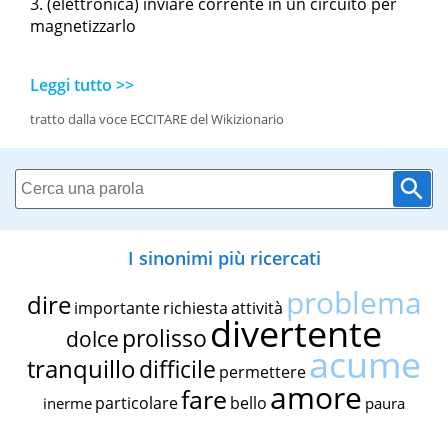
(elettronica) inviare corrente in un circuito per
magnetizzarlo
Leggi tutto >>
tratto dalla voce ECCITARE del Wikizionario
I sinonimi più ricercati
problema
dire
importante
richiesta
attività
divertente
prolisso
dolce
acume
tranquillo
difficile
permettere
amore
fare
particolare
bello
inerme
paura