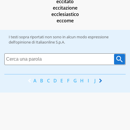
eccitato
eccitazione
ecclesiastico
eccome
I testi sopra riportati non sono in alcun modo espressione
dell’opinione di Italiaonline S.p.A.
A
B
C
D
E
F
G
H
I
J
K
L
M
N