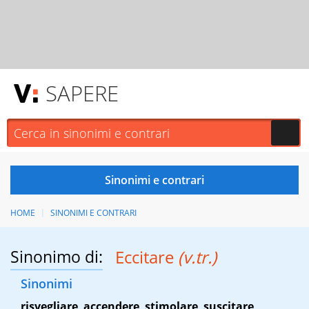
SAPERE
HOME
SINONIMI E CONTRARI
Sinonimo di:
Eccitare
(v.tr.)
Sinonimi
risvegliare
,
accendere
,
stimolare
,
suscitare
,