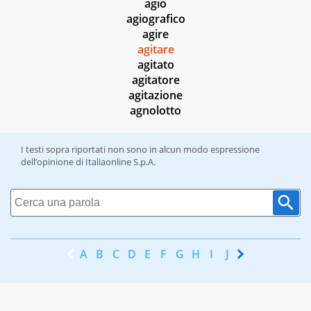
agio
agiografico
agire
agitare
agitato
agitatore
agitazione
agnolotto
I testi sopra riportati non sono in alcun modo espressione
dell’opinione di Italiaonline S.p.A.
A
B
C
D
E
F
G
H
I
J
K
L
M
N