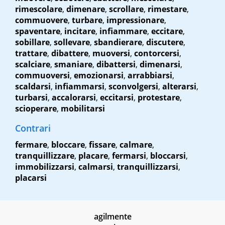
rimescolare
,
dimenare
,
scrollare
,
rimestare
,
commuovere
,
turbare
,
impressionare
,
spaventare
,
incitare
,
infiammare
,
eccitare
,
sobillare
,
sollevare
,
sbandierare
,
discutere
,
trattare
,
dibattere
,
muoversi
,
contorcersi
,
scalciare
,
smaniare
,
dibattersi
,
dimenarsi
,
commuoversi
,
emozionarsi
,
arrabbiarsi
,
scaldarsi
,
infiammarsi
,
sconvolgersi
,
alterarsi
,
turbarsi
,
accalorarsi
,
eccitarsi
,
protestare
,
scioperare
,
mobilitarsi
Contrari
fermare
,
bloccare
,
fissare
,
calmare
,
tranquillizzare
,
placare
,
fermarsi
,
bloccarsi
,
immobilizzarsi
,
calmarsi
,
tranquillizzarsi
,
placarsi
agilmente