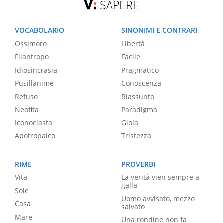
SAPERE
VOCABOLARIO
SINONIMI E CONTRARI
Ossimoro
Libertà
Filantropo
Facile
Idiosincrasia
Pragmatico
Pusillanime
Conoscenza
Refuso
Riassunto
Neofita
Paradigma
Iconoclasta
Gioia
Apotropaico
Tristezza
RIME
PROVERBI
Vita
La verità vien sempre a
galla
Sole
Uomo avvisato, mezzo
Casa
salvato
Mare
Una rondine non fa