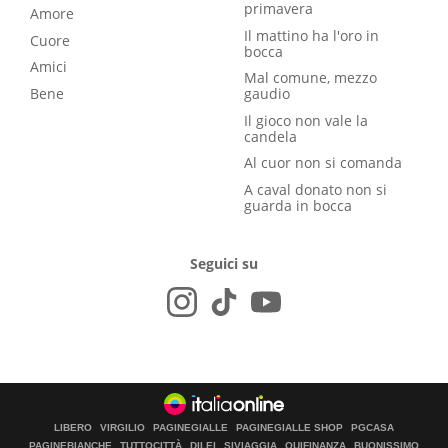
primavera
Amore
Il mattino ha l'oro in
Cuore
bocca
Amici
Mal comune, mezzo
Bene
gaudio
Il gioco non vale la
candela
Al cuor non si comanda
A caval donato non si
guarda in bocca
Seguici su
LIBERO
VIRGILIO
PAGINEGIALLE
PAGINEGIALLE SHOP
PGCASA
PAGINEBIANCHE
TUTTOCITTÀ
DILEI
SIVIAGGIA
QUIFINANZA
BUONISSIMO