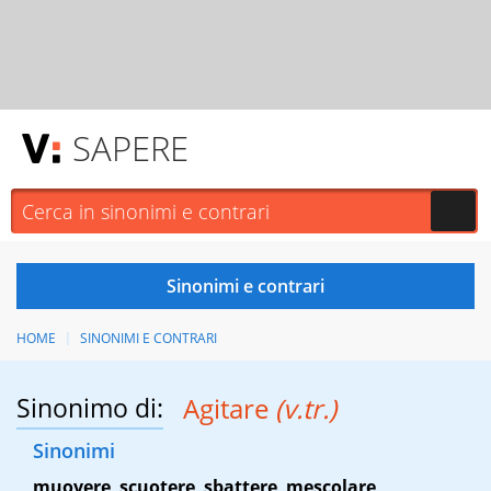
SAPERE
HOME
SINONIMI E CONTRARI
Sinonimo di:
Agitare
(v.tr.)
Sinonimi
muovere
,
scuotere
,
sbattere
,
mescolare
,