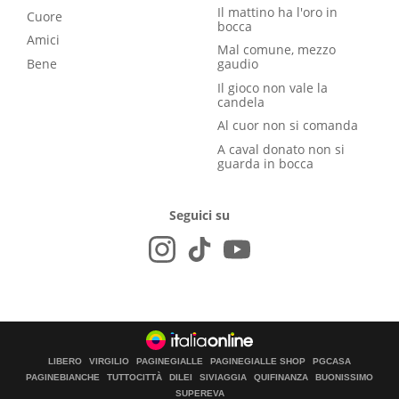
Il mattino ha l'oro in
Cuore
bocca
Amici
Mal comune, mezzo
Bene
gaudio
Il gioco non vale la
candela
Al cuor non si comanda
A caval donato non si
guarda in bocca
Seguici su
LIBERO
VIRGILIO
PAGINEGIALLE
PAGINEGIALLE SHOP
PGCASA
PAGINEBIANCHE
TUTTOCITTÀ
DILEI
SIVIAGGIA
QUIFINANZA
BUONISSIMO
SUPEREVA