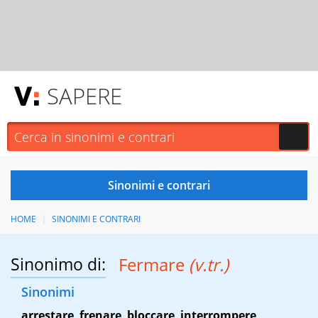
SAPERE
HOME
SINONIMI E CONTRARI
Sinonimo di:
Fermare
(v.tr.)
Sinonimi
arrestare
,
frenare
,
bloccare
,
interrompere
,