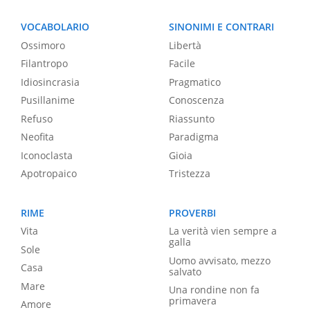
VOCABOLARIO
SINONIMI E CONTRARI
Ossimoro
Libertà
Filantropo
Facile
Idiosincrasia
Pragmatico
Pusillanime
Conoscenza
Refuso
Riassunto
Neofita
Paradigma
Iconoclasta
Gioia
Apotropaico
Tristezza
RIME
PROVERBI
Vita
La verità vien sempre a
galla
Sole
Uomo avvisato, mezzo
Casa
salvato
Mare
Una rondine non fa
primavera
Amore