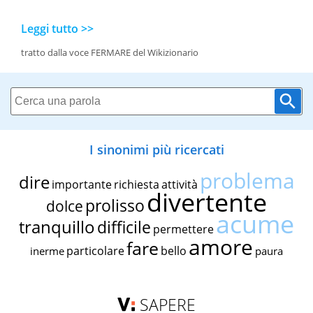
Leggi tutto >>
tratto dalla voce FERMARE del Wikizionario
I sinonimi più ricercati
problema
dire
importante
richiesta
attività
divertente
prolisso
dolce
acume
tranquillo
difficile
permettere
amore
fare
particolare
bello
inerme
paura
SAPERE