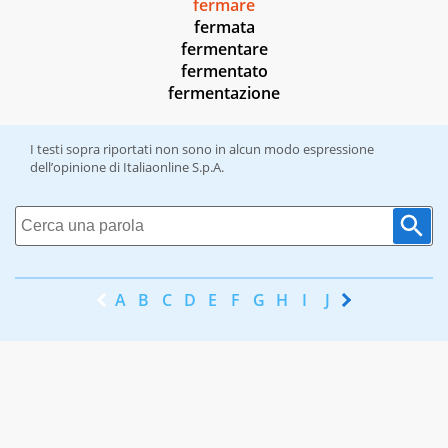
fermare
fermata
fermentare
fermentato
fermentazione
I testi sopra riportati non sono in alcun modo espressione
dell’opinione di Italiaonline S.p.A.
A
B
C
D
E
F
G
H
I
J
K
L
M
N