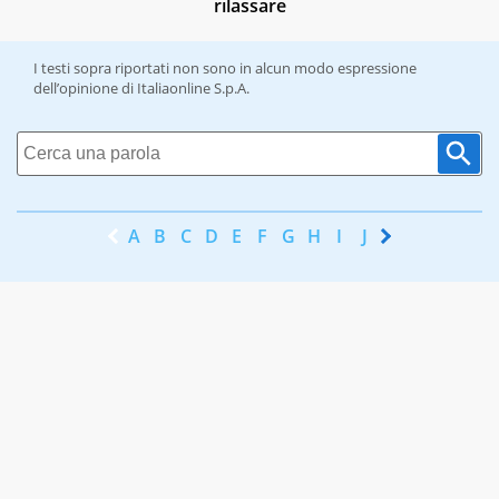
rilassare
I testi sopra riportati non sono in alcun modo espressione
dell’opinione di Italiaonline S.p.A.
A
B
C
D
E
F
G
H
I
J
K
L
M
N