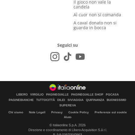
Il gioco non vale la
candela
Al cuor non si comanda
A caval donato non si
guarda in bocca
Seguici su
LIBERO
VIRGILIO
PAGINEGIALLE
PAGINEGIALLE SHOP
PGCASA
PAGINEBIANCHE
TUTTOCITTÀ
DILEI
SIVIAGGIA
QUIFINANZA
BUONISSIMO
SUPEREVA
Chi siamo
Note Legali
Privacy
Cookie Policy
Preferenze sui cookie
Aiuto
© Italiaonline S.p.A. 2026
Direzione e coordinamento di Libero Acquisition S.á r.l.
P. IVA 03970540963