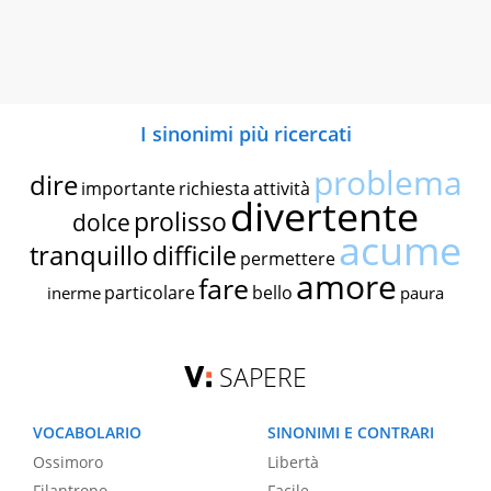
I sinonimi più ricercati
problema
dire
importante
richiesta
attività
divertente
prolisso
dolce
acume
tranquillo
difficile
permettere
amore
fare
particolare
bello
inerme
paura
SAPERE
VOCABOLARIO
SINONIMI E CONTRARI
Ossimoro
Libertà
Filantropo
Facile