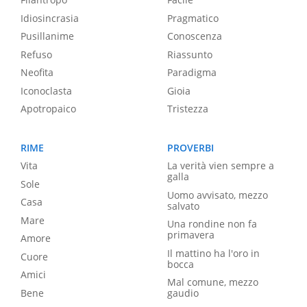
Idiosincrasia
Pragmatico
Pusillanime
Conoscenza
Refuso
Riassunto
Neofita
Paradigma
Iconoclasta
Gioia
Apotropaico
Tristezza
RIME
PROVERBI
Vita
La verità vien sempre a
galla
Sole
Uomo avvisato, mezzo
Casa
salvato
Mare
Una rondine non fa
primavera
Amore
Il mattino ha l'oro in
Cuore
bocca
Amici
Mal comune, mezzo
Bene
gaudio