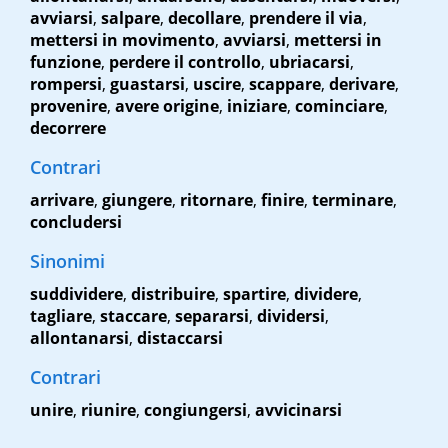
avviarsi
,
salpare
,
decollare
,
prendere il via
,
mettersi in movimento
,
avviarsi
,
mettersi in
funzione
,
perdere il controllo
,
ubriacarsi
,
rompersi
,
guastarsi
,
uscire
,
scappare
,
derivare
,
provenire
,
avere origine
,
iniziare
,
cominciare
,
decorrere
Contrari
arrivare
,
giungere
,
ritornare
,
finire
,
terminare
,
concludersi
Sinonimi
suddividere
,
distribuire
,
spartire
,
dividere
,
tagliare
,
staccare
,
separarsi
,
dividersi
,
allontanarsi
,
distaccarsi
Contrari
unire
,
riunire
,
congiungersi
,
avvicinarsi