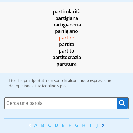
particolarità
partigiana
partigianeria
partigiano
partire
partita
partito
partitocrazia
partitura
I testi sopra riportati non sono in alcun modo espressione
dell’opinione di Italiaonline S.p.A.
A
B
C
D
E
F
G
H
I
J
K
L
M
N