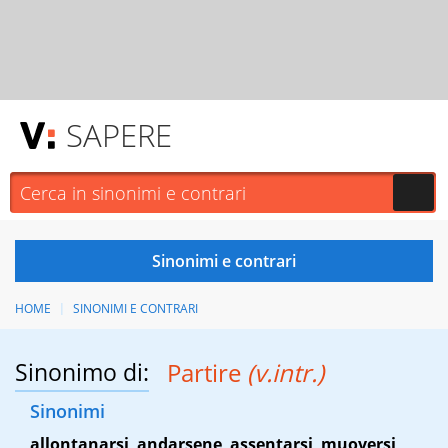
SAPERE
HOME
SINONIMI E CONTRARI
Sinonimo di:
Partire
(v.intr.)
Sinonimi
allontanarsi
,
andarsene
,
assentarsi
,
muoversi
,