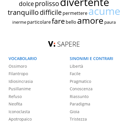
divertente
prolisso
dolce
acume
tranquillo
difficile
permettere
amore
fare
particolare
bello
inerme
paura
SAPERE
VOCABOLARIO
SINONIMI E CONTRARI
Ossimoro
Libertà
Filantropo
Facile
Idiosincrasia
Pragmatico
Pusillanime
Conoscenza
Refuso
Riassunto
Neofita
Paradigma
Iconoclasta
Gioia
Apotropaico
Tristezza