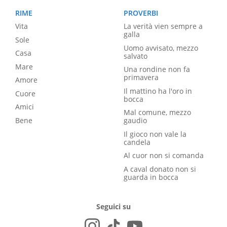
RIME
PROVERBI
Vita
La verità vien sempre a
galla
Sole
Uomo avvisato, mezzo
Casa
salvato
Mare
Una rondine non fa
primavera
Amore
Il mattino ha l'oro in
Cuore
bocca
Amici
Mal comune, mezzo
Bene
gaudio
Il gioco non vale la
candela
Al cuor non si comanda
A caval donato non si
guarda in bocca
Seguici su