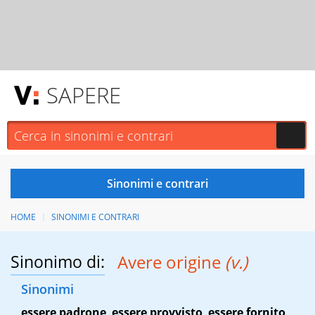
SAPERE
HOME
SINONIMI E CONTRARI
Sinonimo di:
Avere origine
(v.)
Sinonimi
essere padrone
,
essere provvisto
,
essere fornito
,