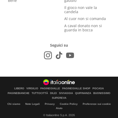
Bene
gaudio
Il gioco non vale la
candela
Al cuor non si comanda
A caval donato non si
guarda in bocca
Seguici su
LIBERO
VIRGILIO
PAGINEGIALLE
PAGINEGIALLE SHOP
PGCASA
PAGINEBIANCHE
TUTTOCITTÀ
DILEI
SIVIAGGIA
QUIFINANZA
BUONISSIMO
SUPEREVA
Chi siamo
Note Legali
Privacy
Cookie Policy
Preferenze sui cookie
Aiuto
© Italiaonline S.p.A. 2026