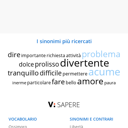
I sinonimi più ricercati
problema
dire
importante
richiesta
attività
divertente
prolisso
dolce
acume
tranquillo
difficile
permettere
amore
fare
particolare
bello
inerme
paura
SAPERE
VOCABOLARIO
SINONIMI E CONTRARI
Ossimoro
Libertà