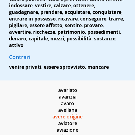
indossare
,
vestire
,
calzare
,
ottenere
,
guadagnare
,
prendere
,
acquistare
,
conquistare
,
entrare in possesso
,
ricavare
,
conseguire
,
trarre
,
pigliare
,
essere affetto
,
sentire
,
provare
,
avvertire
,
ricchezze
,
patrimonio
,
possedimenti
,
denaro
,
capitale
,
mezzi
,
possibilità
,
sostanze
,
attivo
Contrari
venire privati
,
essere sprovvisto
,
mancare
avariato
avarizia
avaro
avellana
avere origine
aviatore
aviazione