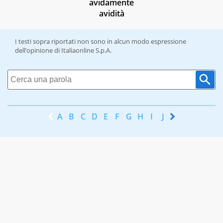
avidamente
avidità
I testi sopra riportati non sono in alcun modo espressione
dell’opinione di Italiaonline S.p.A.
A
B
C
D
E
F
G
H
I
J
K
L
M
N