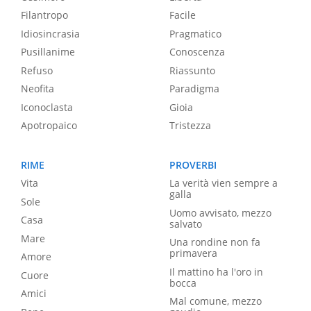
Filantropo
Facile
Idiosincrasia
Pragmatico
Pusillanime
Conoscenza
Refuso
Riassunto
Neofita
Paradigma
Iconoclasta
Gioia
Apotropaico
Tristezza
RIME
PROVERBI
Vita
La verità vien sempre a
galla
Sole
Uomo avvisato, mezzo
Casa
salvato
Mare
Una rondine non fa
primavera
Amore
Il mattino ha l'oro in
Cuore
bocca
Amici
Mal comune, mezzo