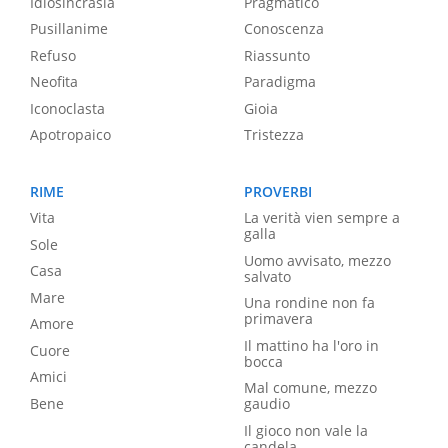
Idiosincrasia
Pragmatico
Pusillanime
Conoscenza
Refuso
Riassunto
Neofita
Paradigma
Iconoclasta
Gioia
Apotropaico
Tristezza
RIME
PROVERBI
Vita
La verità vien sempre a
galla
Sole
Uomo avvisato, mezzo
Casa
salvato
Mare
Una rondine non fa
primavera
Amore
Il mattino ha l'oro in
Cuore
bocca
Amici
Mal comune, mezzo
Bene
gaudio
Il gioco non vale la
candela