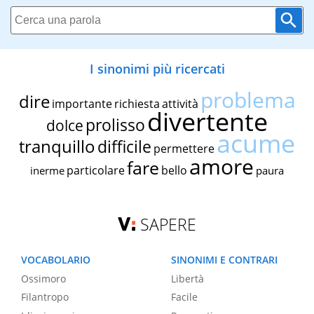
I sinonimi più ricercati
problema
dire
importante
richiesta
attività
divertente
prolisso
dolce
acume
tranquillo
difficile
permettere
amore
fare
particolare
bello
inerme
paura
SAPERE
VOCABOLARIO
SINONIMI E CONTRARI
Ossimoro
Libertà
Filantropo
Facile