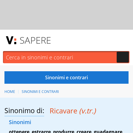
SAPERE
HOME
SINONIMI E CONTRARI
Sinonimo di:
Ricavare
(v.tr.)
Sinonimi
ottenere
,
estrarre
,
produrre
,
creare
,
guadagnare
,