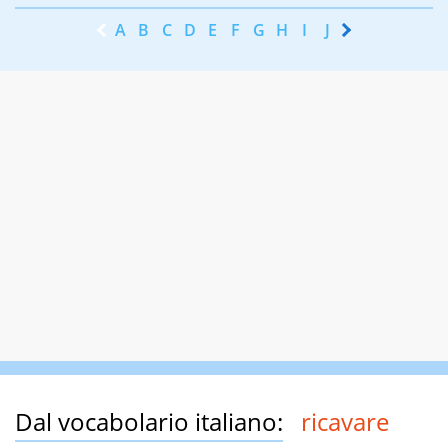
A
B
C
D
E
F
G
H
I
J
K
L
M
N
Dal vocabolario italiano:
ricavare