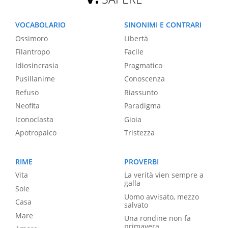
VOCABOLARIO
SINONIMI E CONTRARI
Ossimoro
Libertà
Filantropo
Facile
Idiosincrasia
Pragmatico
Pusillanime
Conoscenza
Refuso
Riassunto
Neofita
Paradigma
Iconoclasta
Gioia
Apotropaico
Tristezza
RIME
PROVERBI
Vita
La verità vien sempre a
galla
Sole
Uomo avvisato, mezzo
Casa
salvato
Mare
Una rondine non fa
primavera