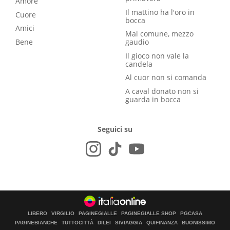
Amore
Il mattino ha l'oro in
Cuore
bocca
Amici
Mal comune, mezzo
Bene
gaudio
Il gioco non vale la
candela
Al cuor non si comanda
A caval donato non si
guarda in bocca
Seguici su
LIBERO
VIRGILIO
PAGINEGIALLE
PAGINEGIALLE SHOP
PGCASA
PAGINEBIANCHE
TUTTOCITTÀ
DILEI
SIVIAGGIA
QUIFINANZA
BUONISSIMO