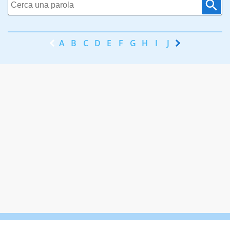
A
B
C
D
E
F
G
H
I
J
K
L
M
N