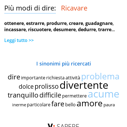
Più modi di dire:
Ricavare
ottenere
,
estrarre
,
produrre
,
creare
,
guadagnare
,
incassare
,
riscuotere
,
desumere
,
dedurre
,
trarre
...
Leggi tutto >>
I sinonimi più ricercati
problema
dire
importante
richiesta
attività
divertente
prolisso
dolce
acume
tranquillo
difficile
permettere
amore
fare
particolare
bello
inerme
paura
SAPERE