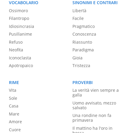
VOCABOLARIO
SINONIMI E CONTRARI
Ossimoro
Libertà
Filantropo
Facile
Idiosincrasia
Pragmatico
Pusillanime
Conoscenza
Refuso
Riassunto
Neofita
Paradigma
Iconoclasta
Gioia
Apotropaico
Tristezza
RIME
PROVERBI
Vita
La verità vien sempre a
galla
Sole
Uomo avvisato, mezzo
Casa
salvato
Mare
Una rondine non fa
primavera
Amore
Il mattino ha l'oro in
Cuore
bocca