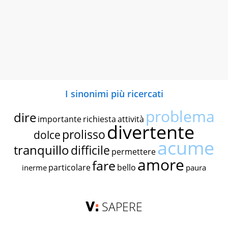
I sinonimi più ricercati
problema
dire
importante
richiesta
attività
divertente
prolisso
dolce
acume
tranquillo
difficile
permettere
amore
fare
particolare
bello
inerme
paura
SAPERE