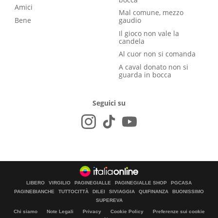
Amici
Mal comune, mezzo
Bene
gaudio
Il gioco non vale la
candela
Al cuor non si comanda
A caval donato non si
guarda in bocca
Seguici su
LIBERO
VIRGILIO
PAGINEGIALLE
PAGINEGIALLE SHOP
PGCASA
PAGINEBIANCHE
TUTTOCITTÀ
DILEI
SIVIAGGIA
QUIFINANZA
BUONISSIMO
SUPEREVA
Chi siamo
Note Legali
Privacy
Cookie Policy
Preferenze sui cookie