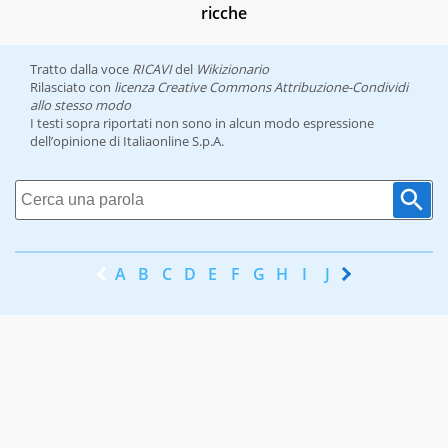
ricche
Tratto dalla voce
RICAVI
del
Wikizionario
Rilasciato con
licenza Creative Commons Attribuzione-Condividi
allo stesso modo
I testi sopra riportati non sono in alcun modo espressione
dell’opinione di Italiaonline S.p.A.
A
B
C
D
E
F
G
H
I
J
K
L
M
N