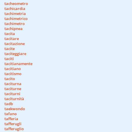
tacheometro
tachicardia
tachimetria
tachimetrico
tachimetro
tachipnea
tacita
tacitare
tacitazione
tacite
taciteggiare
taciti
tacitianamente
tacitiano
tacitismo
tacito
taciturna
taciturne
taciturni
taciturnità
tadb
taekwondo
tafano
tafferia
tafferugli
tafferuglio