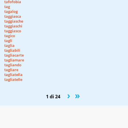
tafofobia
tag
tagalog
taggiasca
taggiasche
taggiaschi
taggiasco
tagico
tagli
taglia
tagliabili
tagliacarte
tagliamare
tagliando
tagliare
tagliatella
tagliatelle
›
»
1 di 24