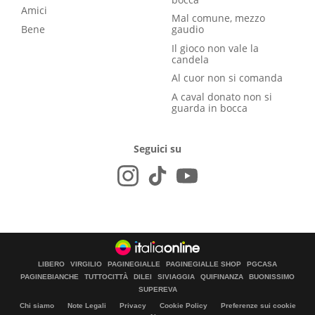
Amici
Mal comune, mezzo
Bene
gaudio
Il gioco non vale la
candela
Al cuor non si comanda
A caval donato non si
guarda in bocca
Seguici su
LIBERO
VIRGILIO
PAGINEGIALLE
PAGINEGIALLE SHOP
PGCASA
PAGINEBIANCHE
TUTTOCITTÀ
DILEI
SIVIAGGIA
QUIFINANZA
BUONISSIMO
SUPEREVA
Chi siamo
Note Legali
Privacy
Cookie Policy
Preferenze sui cookie