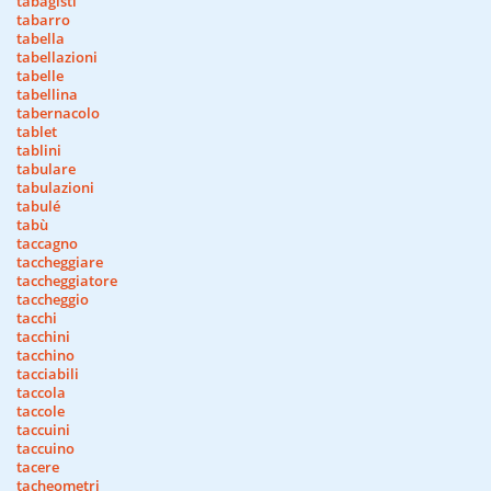
tabagisti
tabarro
tabella
tabellazioni
tabelle
tabellina
tabernacolo
tablet
tablini
tabulare
tabulazioni
tabulé
tabù
taccagno
taccheggiare
taccheggiatore
taccheggio
tacchi
tacchini
tacchino
tacciabili
taccola
taccole
taccuini
taccuino
tacere
tacheometri