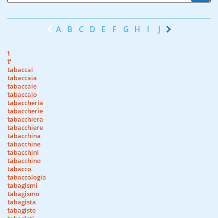
A
B
C
D
E
F
G
H
I
J
K
L
M
N
t
t'
tabaccai
tabaccaia
tabaccaie
tabaccaio
tabaccheria
tabaccherie
tabacchiera
tabacchiere
tabacchina
tabacchine
tabacchini
tabacchino
tabacco
tabaccologia
tabagismi
tabagismo
tabagista
tabagiste