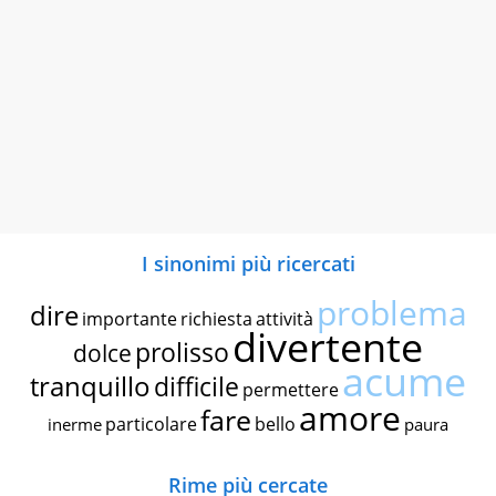
I sinonimi più ricercati
problema
dire
importante
richiesta
attività
divertente
prolisso
dolce
acume
tranquillo
difficile
permettere
amore
fare
particolare
bello
inerme
paura
Rime più cercate