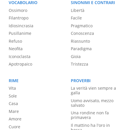
VOCABOLARIO
SINONIMI E CONTRARI
Ossimoro
Libertà
Filantropo
Facile
Idiosincrasia
Pragmatico
Pusillanime
Conoscenza
Refuso
Riassunto
Neofita
Paradigma
Iconoclasta
Gioia
Apotropaico
Tristezza
RIME
PROVERBI
Vita
La verità vien sempre a
galla
Sole
Uomo avvisato, mezzo
Casa
salvato
Mare
Una rondine non fa
primavera
Amore
Il mattino ha l'oro in
Cuore
bocca