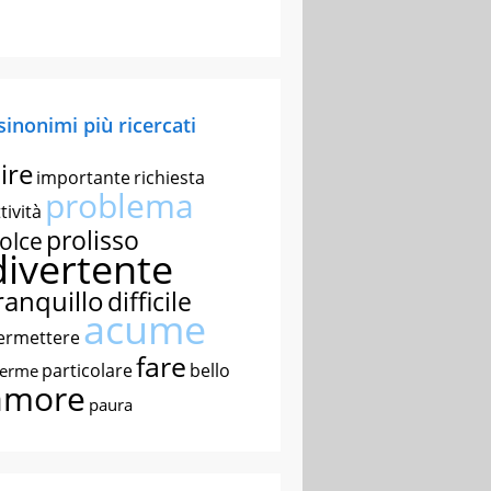
 sinonimi più ricercati
ire
importante
richiesta
problema
tività
prolisso
olce
divertente
ranquillo
difficile
acume
ermettere
fare
particolare
bello
nerme
amore
paura