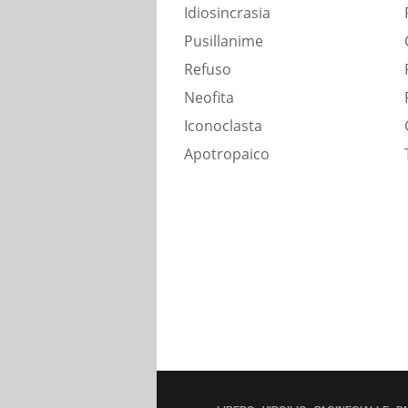
Idiosincrasia
Pusillanime
Refuso
Neofita
Iconoclasta
Apotropaico