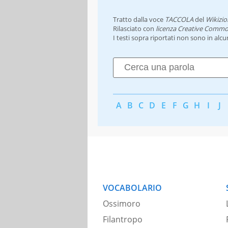
Tratto dalla voce
TACCOLA
del
Wikizio
Rilasciato con
licenza Creative Commo
I testi sopra riportati non sono in alc
A
B
C
D
E
F
G
H
I
J
VOCABOLARIO
Ossimoro
Filantropo