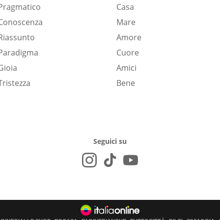
Pragmatico
Casa
Conoscenza
Mare
Riassunto
Amore
Paradigma
Cuore
Gioia
Amici
Tristezza
Bene
Seguici su