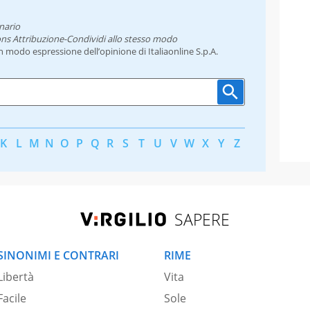
nario
ns Attribuzione-Condividi allo stesso modo
un modo espressione dell’opinione di Italiaonline S.p.A.
K
L
M
N
O
P
Q
R
S
T
U
V
W
X
Y
Z
SAPERE
SINONIMI E CONTRARI
RIME
Libertà
Vita
Facile
Sole