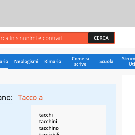
Come si
Strum
ario
Neologismi
Rimario
Scuola
scrive
Uti
ano:
Taccola
tacchi
tacchini
tacchino
tacciabili