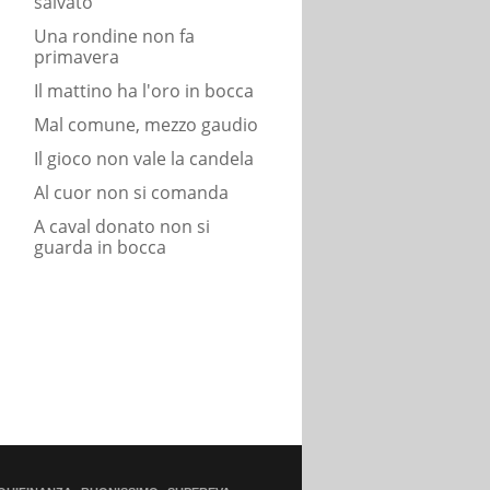
salvato
Una rondine non fa
primavera
Il mattino ha l'oro in bocca
Mal comune, mezzo gaudio
Il gioco non vale la candela
Al cuor non si comanda
A caval donato non si
guarda in bocca