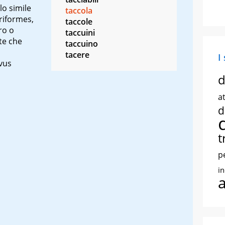
lo simile
taccola
eriformes,
taccole
ro o
taccuini
tte che
taccuino
tacere
I
rvus
d
at
d
t
p
i