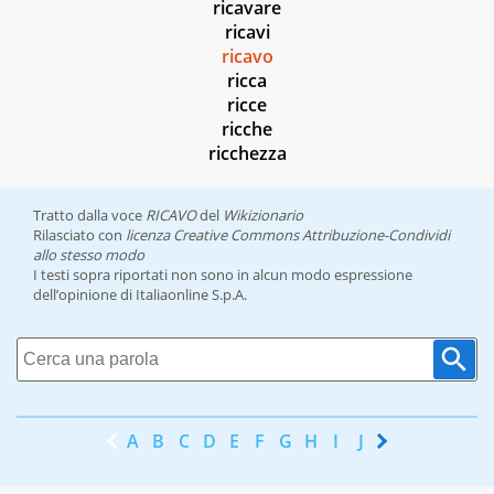
ricavare
ricavi
ricavo
ricca
ricce
ricche
ricchezza
Tratto dalla voce
RICAVO
del
Wikizionario
Rilasciato con
licenza Creative Commons Attribuzione-Condividi
allo stesso modo
I testi sopra riportati non sono in alcun modo espressione
dell’opinione di Italiaonline S.p.A.
A
B
C
D
E
F
G
H
I
J
K
L
M
N