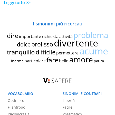
Leggi tutto >>
I sinonimi più ricercati
problema
dire
importante
richiesta
attività
divertente
prolisso
dolce
acume
tranquillo
difficile
permettere
amore
fare
particolare
bello
inerme
paura
SAPERE
VOCABOLARIO
SINONIMI E CONTRARI
Ossimoro
Libertà
Filantropo
Facile
Idiosincrasia
Pragmatico