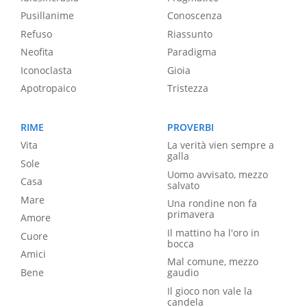
Pusillanime
Conoscenza
Refuso
Riassunto
Neofita
Paradigma
Iconoclasta
Gioia
Apotropaico
Tristezza
RIME
PROVERBI
Vita
La verità vien sempre a
galla
Sole
Uomo avvisato, mezzo
Casa
salvato
Mare
Una rondine non fa
primavera
Amore
Il mattino ha l'oro in
Cuore
bocca
Amici
Mal comune, mezzo
Bene
gaudio
Il gioco non vale la
candela