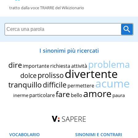
tratto dalla voce TRARRE del Wikizionario
I sinonimi più ricercati
problema
dire
importante
richiesta
attività
divertente
prolisso
dolce
acume
tranquillo
difficile
permettere
amore
fare
particolare
bello
inerme
paura
SAPERE
VOCABOLARIO
SINONIMI E CONTRARI