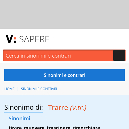
SAPERE
HOME
SINONIMI E CONTRARI
Sinonimo di:
Trarre
(v.tr.)
Sinonimi
tirare
,
muovere
,
trascinare
,
rimorchiare
,