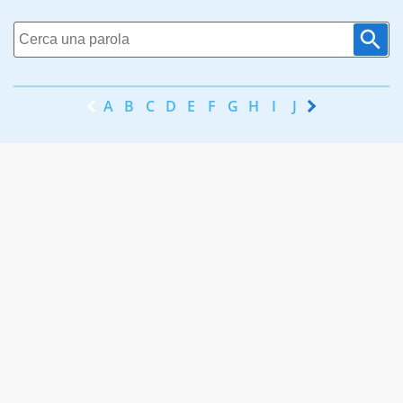
A
B
C
D
E
F
G
H
I
J
K
L
M
N