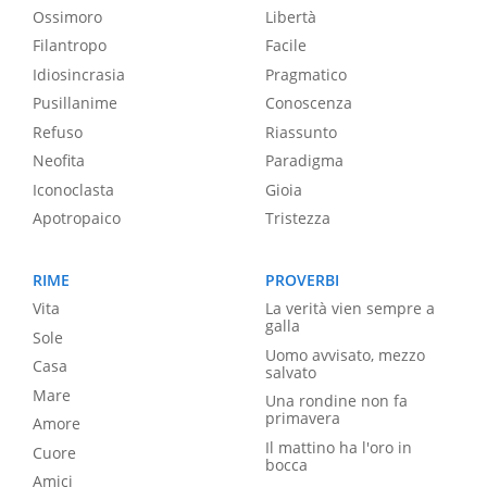
Ossimoro
Libertà
Filantropo
Facile
Idiosincrasia
Pragmatico
Pusillanime
Conoscenza
Refuso
Riassunto
Neofita
Paradigma
Iconoclasta
Gioia
Apotropaico
Tristezza
RIME
PROVERBI
Vita
La verità vien sempre a
galla
Sole
Uomo avvisato, mezzo
Casa
salvato
Mare
Una rondine non fa
primavera
Amore
Il mattino ha l'oro in
Cuore
bocca
Amici