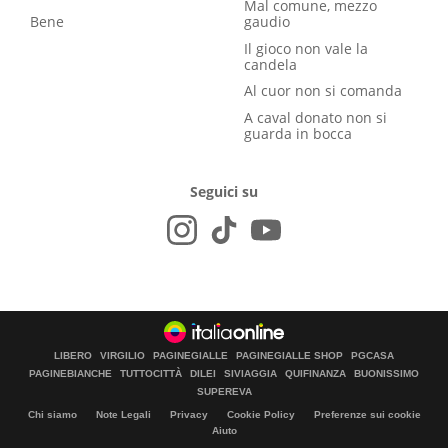
Mal comune, mezzo
Bene
gaudio
Il gioco non vale la
candela
Al cuor non si comanda
A caval donato non si
guarda in bocca
Seguici su
LIBERO
VIRGILIO
PAGINEGIALLE
PAGINEGIALLE SHOP
PGCASA
PAGINEBIANCHE
TUTTOCITTÀ
DILEI
SIVIAGGIA
QUIFINANZA
BUONISSIMO
SUPEREVA
Chi siamo
Note Legali
Privacy
Cookie Policy
Preferenze sui cookie
Aiuto