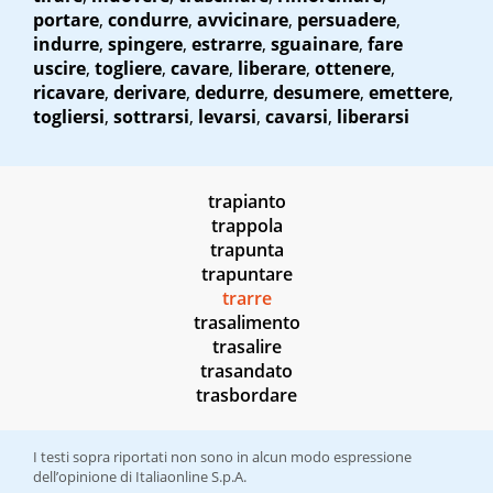
portare
,
condurre
,
avvicinare
,
persuadere
,
indurre
,
spingere
,
estrarre
,
sguainare
,
fare
uscire
,
togliere
,
cavare
,
liberare
,
ottenere
,
ricavare
,
derivare
,
dedurre
,
desumere
,
emettere
,
togliersi
,
sottrarsi
,
levarsi
,
cavarsi
,
liberarsi
trapianto
trappola
trapunta
trapuntare
trarre
trasalimento
trasalire
trasandato
trasbordare
I testi sopra riportati non sono in alcun modo espressione
dell’opinione di Italiaonline S.p.A.