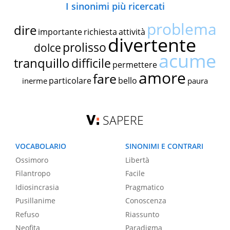
I sinonimi più ricercati
problema
dire
importante
richiesta
attività
divertente
prolisso
dolce
acume
tranquillo
difficile
permettere
amore
fare
particolare
bello
inerme
paura
SAPERE
VOCABOLARIO
SINONIMI E CONTRARI
Ossimoro
Libertà
Filantropo
Facile
Idiosincrasia
Pragmatico
Pusillanime
Conoscenza
Refuso
Riassunto
Neofita
Paradigma