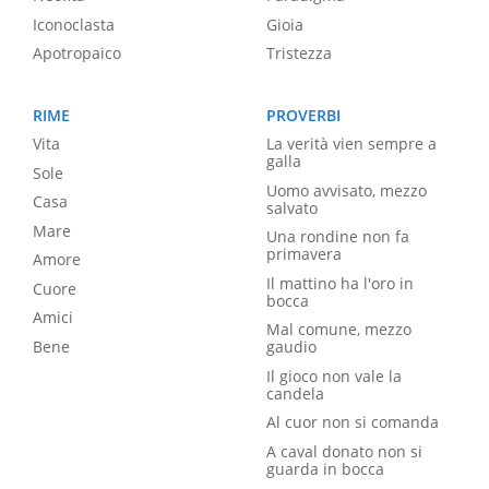
Iconoclasta
Gioia
Apotropaico
Tristezza
RIME
PROVERBI
Vita
La verità vien sempre a
galla
Sole
Uomo avvisato, mezzo
Casa
salvato
Mare
Una rondine non fa
primavera
Amore
Il mattino ha l'oro in
Cuore
bocca
Amici
Mal comune, mezzo
Bene
gaudio
Il gioco non vale la
candela
Al cuor non si comanda
A caval donato non si
guarda in bocca