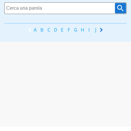
A
B
C
D
E
F
G
H
I
J
K
L
M
N