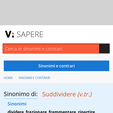
SAPERE
HOME
SINONIMI E CONTRARI
Sinonimo di:
Suddividere
(v.tr.)
Sinonimi
dividere
,
frazionare
,
frammentare
,
ripartire
,