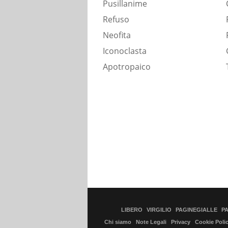
Pusillanime
Refuso
Neofita
Iconoclasta
Apotropaico
LIBERO
VIRGILIO
PAGINEGIALLE
P
Chi siamo
Note Legali
Privacy
Cookie Poli