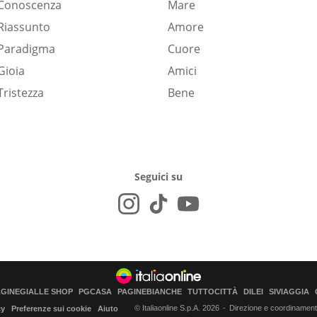
Conoscenza
Mare
Riassunto
Amore
Paradigma
Cuore
Gioia
Amici
Tristezza
Bene
Seguici su
AGINEGIALLE SHOP
PGCASA
PAGINEBIANCHE
TUTTOCITTÀ
DILEI
SIVIAGGIA
© Italiaonline S.p.A. 2026
Direzione e coordinamento 
cy
Preferenze sui cookie
Aiuto