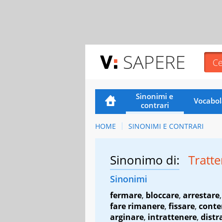
SAPERE
Sinonimi e
Vocabol
contrari
HOME
SINONIMI E CONTRARI
Sinonimo di:
Tratt
Sinonimi
fermare
,
bloccare
,
arrestare
fare rimanere
,
fissare
,
conte
arginare
,
intrattenere
,
distr