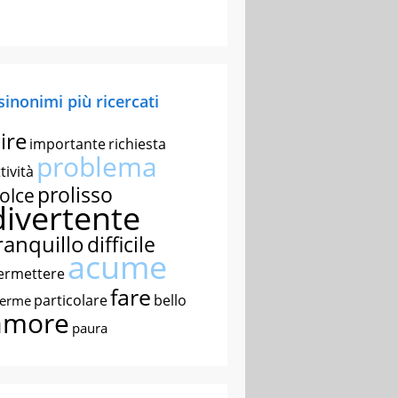
 sinonimi più ricercati
ire
importante
richiesta
problema
tività
prolisso
olce
divertente
ranquillo
difficile
acume
ermettere
fare
particolare
bello
nerme
amore
paura