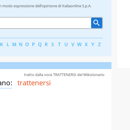
un modo espressione dell’opinione di Italiaonline S.p.A.
K
L
M
N
O
P
Q
R
S
T
U
V
W
X
Y
Z
tratto dalla voce TRATTENERSI del Wikizionario
ano:
trattenersi