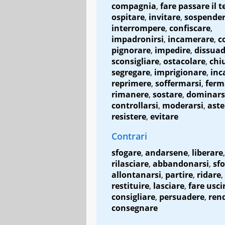
compagnia
,
fare passare il 
ospitare
,
invitare
,
sospende
interrompere
,
confiscare
,
impadronirsi
,
incamerare
,
c
pignorare
,
impedire
,
dissuad
sconsigliare
,
ostacolare
,
chi
segregare
,
imprigionare
,
inc
reprimere
,
soffermarsi
,
ferm
rimanere
,
sostare
,
dominars
controllarsi
,
moderarsi
,
aste
resistere
,
evitare
Contrari
sfogare
,
andarsene
,
liberare
,
rilasciare
,
abbandonarsi
,
sfo
allontanarsi
,
partire
,
ridare
,
restituire
,
lasciare
,
fare usci
consigliare
,
persuadere
,
ren
consegnare