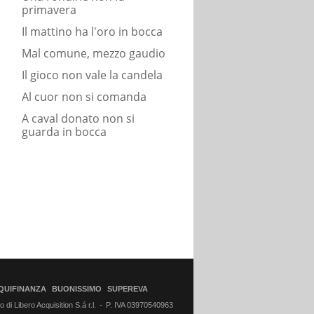
primavera
Il mattino ha l'oro in bocca
Mal comune, mezzo gaudio
Il gioco non vale la candela
Al cuor non si comanda
A caval donato non si
guarda in bocca
QUIFINANZA
BUONISSIMO
SUPEREVA
di Libero Acquisition S.á r.l.
P. IVA 03970540963