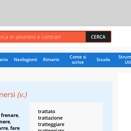
Come si
Strum
ario
Neologismi
Rimario
Scuola
scrive
Uti
enersi
(v.)
trattato
,
frenare
,
trattazione
nere
,
tratteggiare
arre
,
fare
tratteggiato