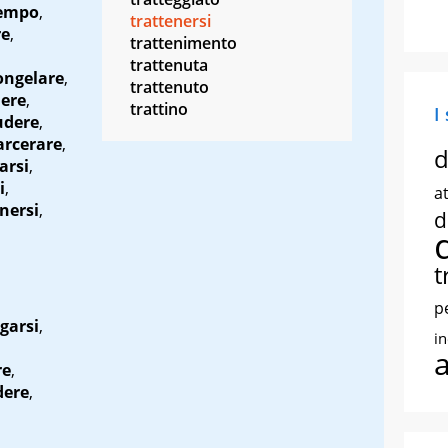
tempo
,
trattenersi
re
,
trattenimento
trattenuta
ongelare
,
trattenuto
ere
,
trattino
I
udere
,
arcerare
,
d
arsi
,
i
,
at
nersi
,
d
t
p
garsi
,
i
re
,
dere
,