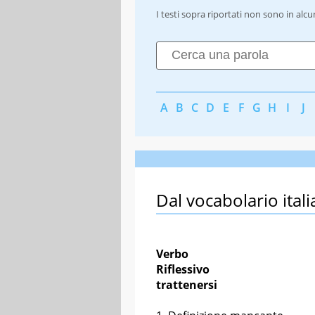
I testi sopra riportati non sono in alc
A
B
C
D
E
F
G
H
I
J
Dal vocabolario itali
Verbo
Riflessivo
trattenersi