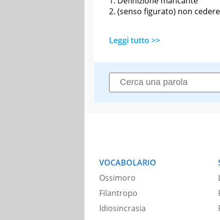
Definizione mancante
(senso figurato) non cedere
Leggi tutto >>
VOCABOLARIO
Ossimoro
Filantropo
Idiosincrasia