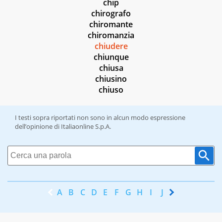
chip
chirografo
chiromante
chiromanzia
chiudere
chiunque
chiusa
chiusino
chiuso
I testi sopra riportati non sono in alcun modo espressione
dell’opinione di Italiaonline S.p.A.
A
B
C
D
E
F
G
H
I
J
K
L
M
N