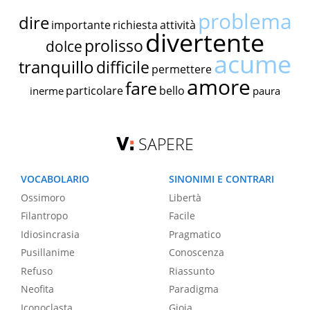
problema
dire
importante
richiesta
attività
divertente
prolisso
dolce
acume
tranquillo
difficile
permettere
amore
fare
particolare
bello
inerme
paura
SAPERE
VOCABOLARIO
SINONIMI E CONTRARI
Ossimoro
Libertà
Filantropo
Facile
Idiosincrasia
Pragmatico
Pusillanime
Conoscenza
Refuso
Riassunto
Neofita
Paradigma
Iconoclasta
Gioia