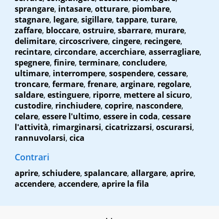
sprangare
,
intasare
,
otturare
,
piombare
,
stagnare
,
legare
,
sigillare
,
tappare
,
turare
,
zaffare
,
bloccare
,
ostruire
,
sbarrare
,
murare
,
delimitare
,
circoscrivere
,
cingere
,
recingere
,
recintare
,
circondare
,
accerchiare
,
asserragliare
,
spegnere
,
finire
,
terminare
,
concludere
,
ultimare
,
interrompere
,
sospendere
,
cessare
,
troncare
,
fermare
,
frenare
,
arginare
,
regolare
,
saldare
,
estinguere
,
riporre
,
mettere al sicuro
,
custodire
,
rinchiudere
,
coprire
,
nascondere
,
celare
,
essere l'ultimo
,
essere in coda
,
cessare
l'attività
,
rimarginarsi
,
cicatrizzarsi
,
oscurarsi
,
rannuvolarsi
,
cica
Contrari
aprire
,
schiudere
,
spalancare
,
allargare
,
aprire
,
accendere
,
accendere
,
aprire la fila