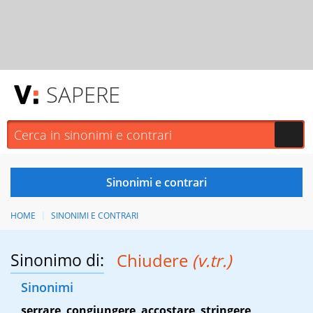
SAPERE
HOME
SINONIMI E CONTRARI
Sinonimo di:
Chiudere
(v.tr.)
Sinonimi
serrare
,
congiungere
,
accostare
,
stringere
,