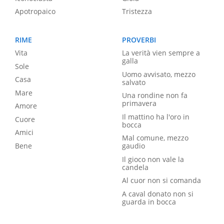
Apotropaico
Tristezza
RIME
PROVERBI
Vita
La verità vien sempre a
galla
Sole
Uomo avvisato, mezzo
Casa
salvato
Mare
Una rondine non fa
primavera
Amore
Il mattino ha l'oro in
Cuore
bocca
Amici
Mal comune, mezzo
Bene
gaudio
Il gioco non vale la
candela
Al cuor non si comanda
A caval donato non si
guarda in bocca