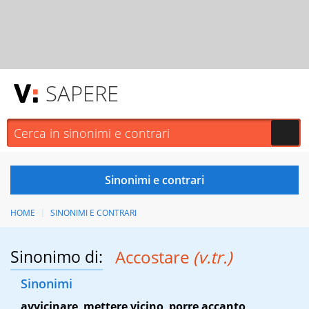
SAPERE
HOME
SINONIMI E CONTRARI
Sinonimo di:
Accostare
(v.tr.)
Sinonimi
avvicinare
,
mettere vicino
,
porre accanto
,