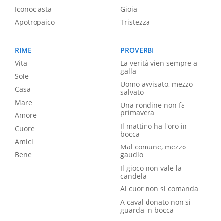
Iconoclasta
Gioia
Apotropaico
Tristezza
RIME
PROVERBI
Vita
La verità vien sempre a
galla
Sole
Uomo avvisato, mezzo
Casa
salvato
Mare
Una rondine non fa
primavera
Amore
Il mattino ha l'oro in
Cuore
bocca
Amici
Mal comune, mezzo
Bene
gaudio
Il gioco non vale la
candela
Al cuor non si comanda
A caval donato non si
guarda in bocca