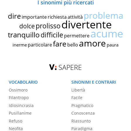
I sinonimi più ricercati
problema
dire
importante
richiesta
attività
divertente
prolisso
dolce
acume
tranquillo
difficile
permettere
amore
fare
particolare
bello
inerme
paura
SAPERE
VOCABOLARIO
SINONIMI E CONTRARI
Ossimoro
Libertà
Filantropo
Facile
Idiosincrasia
Pragmatico
Pusillanime
Conoscenza
Refuso
Riassunto
Neofita
Paradigma