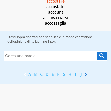
accostare
accostato
account
accovacciarsi
accozzaglia
I testi sopra riportati non sono in alcun modo espressione
dell’opinione di Italiaonline S.p.A.
A
B
C
D
E
F
G
H
I
J
K
L
M
N