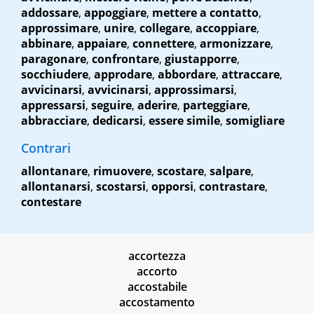
addossare
,
appoggiare
,
mettere a contatto
,
approssimare
,
unire
,
collegare
,
accoppiare
,
abbinare
,
appaiare
,
connettere
,
armonizzare
,
paragonare
,
confrontare
,
giustapporre
,
socchiudere
,
approdare
,
abbordare
,
attraccare
,
avvicinarsi
,
avvicinarsi
,
approssimarsi
,
appressarsi
,
seguire
,
aderire
,
parteggiare
,
abbracciare
,
dedicarsi
,
essere simile
,
somigliare
Contrari
allontanare
,
rimuovere
,
scostare
,
salpare
,
allontanarsi
,
scostarsi
,
opporsi
,
contrastare
,
contestare
accortezza
accorto
accostabile
accostamento