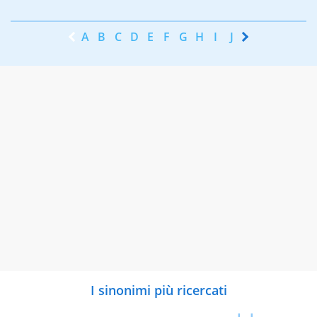
A
B
C
D
E
F
G
H
I
J
K
L
M
N
I sinonimi più ricercati