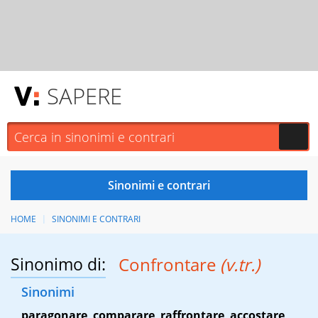
SAPERE
HOME
SINONIMI E CONTRARI
Sinonimo di:
Confrontare
(v.tr.)
Sinonimi
paragonare
,
comparare
,
raffrontare
,
accostare
,