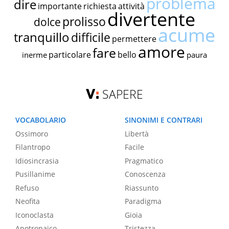
problema
dire
importante
richiesta
attività
divertente
prolisso
dolce
acume
tranquillo
difficile
permettere
amore
fare
particolare
bello
inerme
paura
SAPERE
VOCABOLARIO
SINONIMI E CONTRARI
Ossimoro
Libertà
Filantropo
Facile
Idiosincrasia
Pragmatico
Pusillanime
Conoscenza
Refuso
Riassunto
Neofita
Paradigma
Iconoclasta
Gioia
Apotropaico
Tristezza