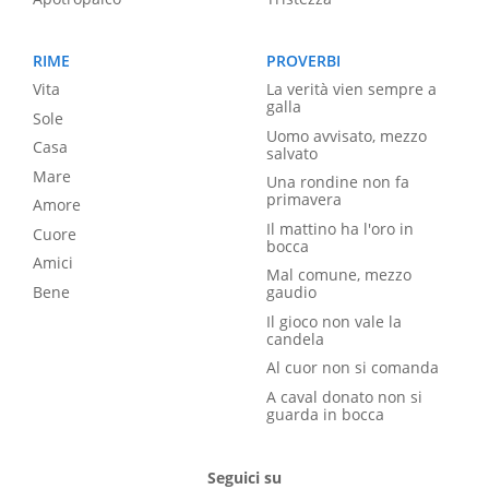
RIME
PROVERBI
Vita
La verità vien sempre a
galla
Sole
Uomo avvisato, mezzo
Casa
salvato
Mare
Una rondine non fa
primavera
Amore
Il mattino ha l'oro in
Cuore
bocca
Amici
Mal comune, mezzo
Bene
gaudio
Il gioco non vale la
candela
Al cuor non si comanda
A caval donato non si
guarda in bocca
Seguici su