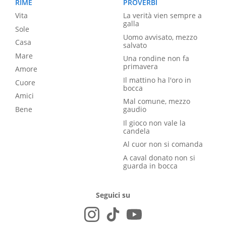
RIME
PROVERBI
Vita
La verità vien sempre a
galla
Sole
Uomo avvisato, mezzo
Casa
salvato
Mare
Una rondine non fa
primavera
Amore
Il mattino ha l'oro in
Cuore
bocca
Amici
Mal comune, mezzo
Bene
gaudio
Il gioco non vale la
candela
Al cuor non si comanda
A caval donato non si
guarda in bocca
Seguici su