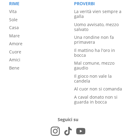
RIME
PROVERBI
Vita
La verità vien sempre a
galla
Sole
Uomo avvisato, mezzo
Casa
salvato
Mare
Una rondine non fa
primavera
Amore
Il mattino ha l'oro in
Cuore
bocca
Amici
Mal comune, mezzo
Bene
gaudio
Il gioco non vale la
candela
Al cuor non si comanda
A caval donato non si
guarda in bocca
Seguici su