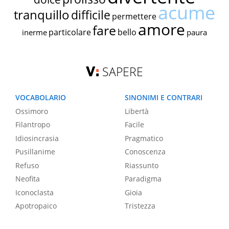
acume
tranquillo
difficile
permettere
amore
fare
particolare
bello
inerme
paura
SAPERE
VOCABOLARIO
SINONIMI E CONTRARI
Ossimoro
Libertà
Filantropo
Facile
Idiosincrasia
Pragmatico
Pusillanime
Conoscenza
Refuso
Riassunto
Neofita
Paradigma
Iconoclasta
Gioia
Apotropaico
Tristezza