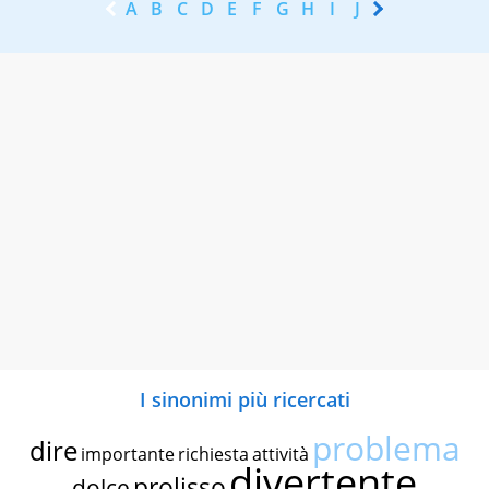
A
B
C
D
E
F
G
H
I
J
K
L
M
N
I sinonimi più ricercati
problema
dire
importante
richiesta
attività
divertente
prolisso
dolce