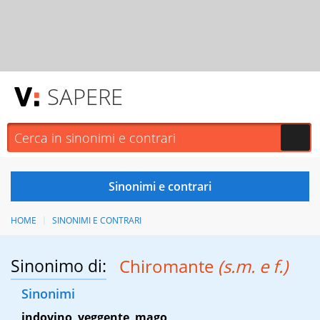
SAPERE
HOME
SINONIMI E CONTRARI
Sinonimo di:
Chiromante
(s.m. e f.)
Sinonimi
indovino
,
veggente
,
mago