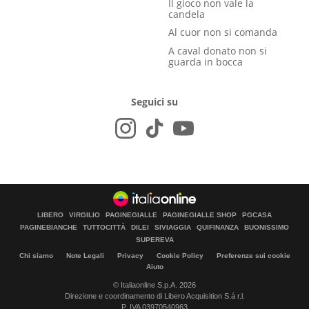
Il gioco non vale la
candela
Al cuor non si comanda
A caval donato non si
guarda in bocca
Seguici su
LIBERO
VIRGILIO
PAGINEGIALLE
PAGINEGIALLE SHOP
PGCASA
PAGINEBIANCHE
TUTTOCITTÀ
DILEI
SIVIAGGIA
QUIFINANZA
BUONISSIMO
SUPEREVA
Chi siamo
Note Legali
Privacy
Cookie Policy
Preferenze sui cookie
Aiuto
© Italiaonline S.p.A. 2026
Direzione e coordinamento di Libero Acquisition S.á r.l.
P. IVA 03970540963