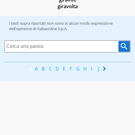
giravolta
I testi sopra riportati non sono in alcun modo espressione
dell’opinione di Italiaonline S.p.A.
A
B
C
D
E
F
G
H
I
J
K
L
M
N