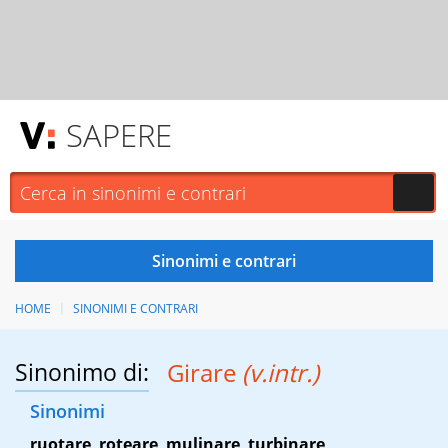
SAPERE
HOME
SINONIMI E CONTRARI
Sinonimo di:
Girare
(v.intr.)
Sinonimi
ruotare
,
roteare
,
mulinare
,
turbinare
,