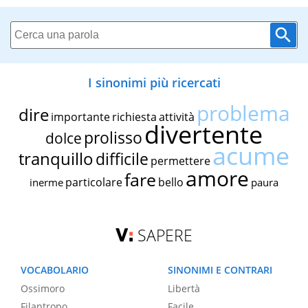
I sinonimi più ricercati
problema
dire
importante
richiesta
attività
divertente
prolisso
dolce
acume
tranquillo
difficile
permettere
amore
fare
particolare
bello
inerme
paura
SAPERE
VOCABOLARIO
SINONIMI E CONTRARI
Ossimoro
Libertà
Filantropo
Facile