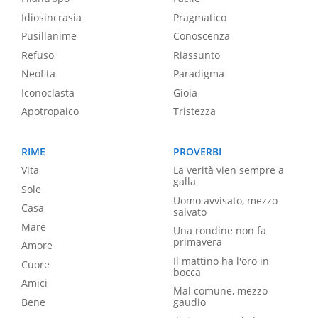
Idiosincrasia
Pragmatico
Pusillanime
Conoscenza
Refuso
Riassunto
Neofita
Paradigma
Iconoclasta
Gioia
Apotropaico
Tristezza
RIME
PROVERBI
Vita
La verità vien sempre a
galla
Sole
Uomo avvisato, mezzo
Casa
salvato
Mare
Una rondine non fa
primavera
Amore
Il mattino ha l'oro in
Cuore
bocca
Amici
Mal comune, mezzo
Bene
gaudio