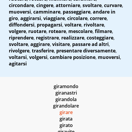
circondare
,
cingere
,
attorniare
,
svoltare
,
curvare
,
muoversi
,
camminare
,
passeggiare
,
andare in
giro
,
aggirarsi
,
viaggiare
,
circolare
,
correre
,
diffondersi
,
propagarsi
,
voltare
,
rivoltare
,
volgere
,
ruotare
,
roteare
,
mescolare
,
filmare
,
riprendere
,
registrare
,
realizzare
,
costeggiare
,
svoltare
,
aggirare
,
visitare
,
passare ad altri
,
rivolgere
,
trasferire
,
presentare diversamente
,
voltarsi
,
volgersi
,
cambiare posizione
,
muoversi
,
agitarsi
giramondo
giranastri
girandola
girandolare
girare
girata
girato
giravite