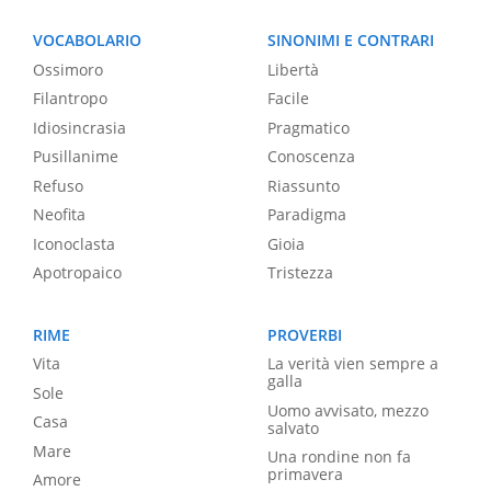
VOCABOLARIO
SINONIMI E CONTRARI
Ossimoro
Libertà
Filantropo
Facile
Idiosincrasia
Pragmatico
Pusillanime
Conoscenza
Refuso
Riassunto
Neofita
Paradigma
Iconoclasta
Gioia
Apotropaico
Tristezza
RIME
PROVERBI
Vita
La verità vien sempre a
galla
Sole
Uomo avvisato, mezzo
Casa
salvato
Mare
Una rondine non fa
primavera
Amore