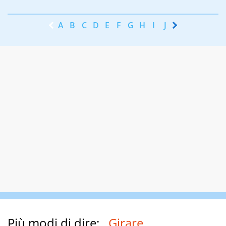
A
B
C
D
E
F
G
H
I
J
K
L
M
N
Più modi di dire:
Girare