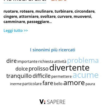
ruotare
,
roteare
,
mulinare
,
turbinare
,
circondare
,
cingere
,
attorniare
,
svoltare
,
curvare
,
muoversi
,
camminare
,
passeggiare
...
Leggi tutto >>
I sinonimi più ricercati
problema
dire
importante
richiesta
attività
divertente
prolisso
dolce
acume
tranquillo
difficile
permettere
amore
fare
particolare
bello
inerme
paura
SAPERE