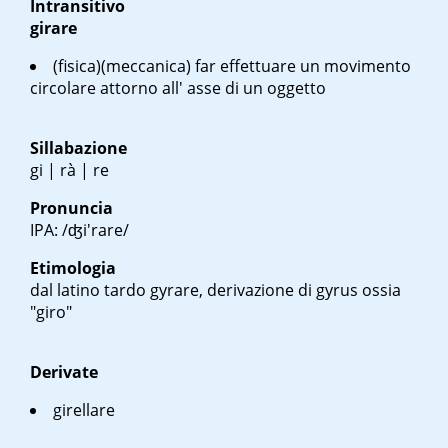
Intransitivo
girare
(fisica)(meccanica) far effettuare un movimento
circolare attorno all' asse di un oggetto
Sillabazione
gi | rà | re
Pronuncia
IPA: /ʤi'rare/
Etimologia
dal latino tardo
gyrare
, derivazione di
gyrus
ossia
"giro"
Derivate
girellare