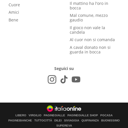
Il mattino ha l'oro in
Cuore
bocca
Amici
Mal comune, mezzo
Bene
gaudio
Il gioco non vale la
candela
Al cuor non si comanda
A caval donato non si
guarda in bocca
Seguici su
LIBERO
VIRGILIO
PAGINEGIALLE
PAGINEGIALLE SHOP
PGCASA
PAGINEBIANCHE
TUTTOCITTÀ
DILEI
SIVIAGGIA
QUIFINANZA
BUONISSIMO
SUPEREVA