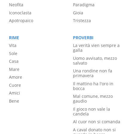
Neofita
Paradigma
Iconoclasta
Gioia
Apotropaico
Tristezza
RIME
PROVERBI
Vita
La verità vien sempre a
galla
Sole
Uomo avvisato, mezzo
Casa
salvato
Mare
Una rondine non fa
primavera
Amore
Il mattino ha l'oro in
Cuore
bocca
Amici
Mal comune, mezzo
Bene
gaudio
Il gioco non vale la
candela
Al cuor non si comanda
A caval donato non si