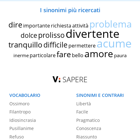
I sinonimi più ricercati
problema
dire
importante
richiesta
attività
divertente
prolisso
dolce
acume
tranquillo
difficile
permettere
amore
fare
particolare
bello
inerme
paura
SAPERE
VOCABOLARIO
SINONIMI E CONTRARI
Ossimoro
Libertà
Filantropo
Facile
Idiosincrasia
Pragmatico
Pusillanime
Conoscenza
Refuso
Riassunto