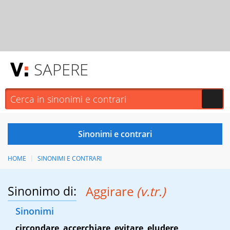
SAPERE
HOME
SINONIMI E CONTRARI
Sinonimo di:
Aggirare
(v.tr.)
Sinonimi
circondare
,
accerchiare
,
evitare
,
eludere
,