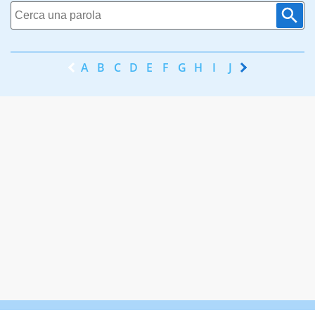
A
B
C
D
E
F
G
H
I
J
K
L
M
N